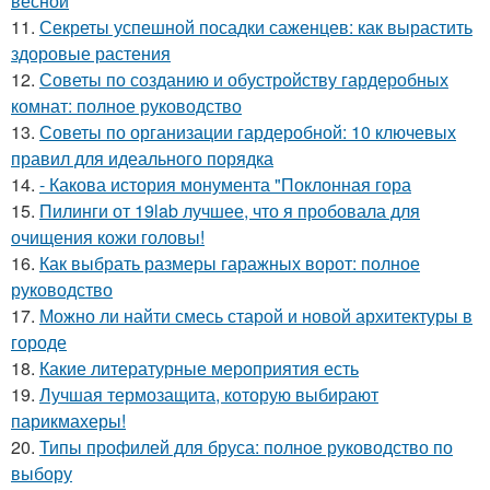
весной
11.
Секреты успешной посадки саженцев: как вырастить
здоровые растения
12.
Советы по созданию и обустройству гардеробных
комнат: полное руководство
13.
Советы по организации гардеробной: 10 ключевых
правил для идеального порядка
14.
- Какова история монумента "Поклонная гора
15.
Пилинги от 19lab лучшее, что я пробовала для
очищения кожи головы!
16.
Как выбрать размеры гаражных ворот: полное
руководство
17.
Можно ли найти смесь старой и новой архитектуры в
городе
18.
Какие литературные мероприятия есть
19.
Лучшая термозащита, которую выбирают
парикмахеры!
20.
Типы профилей для бруса: полное руководство по
выбору