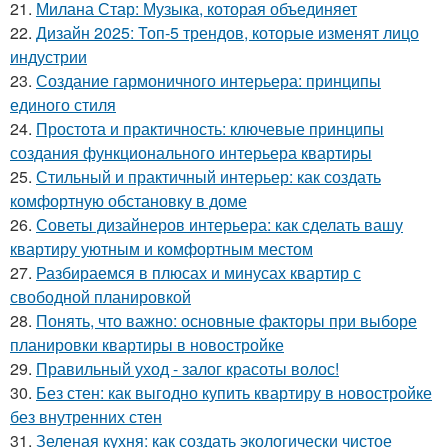
21.
Милана Стар: Музыка, которая объединяет
22.
Дизайн 2025: Топ-5 трендов, которые изменят лицо
индустрии
23.
Создание гармоничного интерьера: принципы
единого стиля
24.
Простота и практичность: ключевые принципы
создания функционального интерьера квартиры
25.
Стильный и практичный интерьер: как создать
комфортную обстановку в доме
26.
Советы дизайнеров интерьера: как сделать вашу
квартиру уютным и комфортным местом
27.
Разбираемся в плюсах и минусах квартир с
свободной планировкой
28.
Понять, что важно: основные факторы при выборе
планировки квартиры в новостройке
29.
Правильный уход - залог красоты волос!
30.
Без стен: как выгодно купить квартиру в новостройке
без внутренних стен
31.
Зеленая кухня: как создать экологически чистое