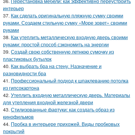
36.
Перестановка мебели: как эффективно переустроить
интерьер
37.
Как сделать оригинальную пляжную сумку своими
руками. Создаем стильную сумку «Море зовет» своими
руками
38.
Как утеплить металлическую входную дверь своими
руками: простой способ сэкономить на энергии
39.
Создай свою собственную летнюю сумочку из
пластиковых бутылок
40.
Как выбрать бра на стену. Назначение и
разновидности бра
41.
Профессиональный подход к шпаклеванию потолка
из гипсокартона
42.
Утеплить входную металлическую дверь. Материалы
для утепления входной железной двери
43.
Стилизованные фартуки: как создать образ из
кинофильмов
44.
Пробка в интерьере прихожей. Виды пробковых
покрытий