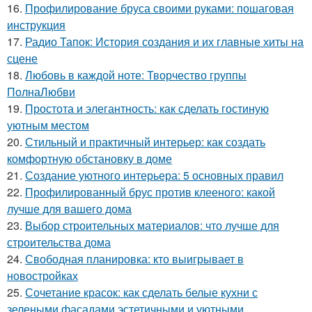
16.
Профилирование бруса своими руками: пошаговая
инструкция
17.
Радио Тапок: История создания и их главные хиты на
сцене
18.
Любовь в каждой ноте: Творчество группы
ПолнаЛюбви
19.
Простота и элегантность: как сделать гостиную
уютным местом
20.
Стильный и практичный интерьер: как создать
комфортную обстановку в доме
21.
Создание уютного интерьера: 5 основных правил
22.
Профилированный брус против клееного: какой
лучше для вашего дома
23.
Выбор строительных материалов: что лучше для
строительства дома
24.
Свободная планировка: кто выигрывает в
новостройках
25.
Сочетание красок: как сделать белые кухни с
зелеными фасадами эстетичными и уютными