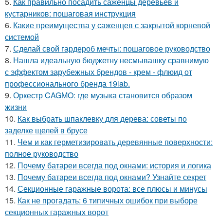
5.
Как правильно посадить саженцы деревьев и
кустарников: пошаговая инструкция
6.
Какие преимущества у саженцев с закрытой корневой
системой
7.
Сделай свой гардероб мечты: пошаговое руководство
8.
Нашла идеальную бюджетну несмывашку сравнимую
с эффектом зарубежных брендов - крем - флюид от
профессионального бренда 19lab.
9.
Оркестр CAGMO: где музыка становится образом
жизни
10.
Как выбрать шпаклевку для дерева: советы по
заделке щелей в брусе
11.
Чем и как герметизировать деревянные поверхности:
полное руководство
12.
Почему батареи всегда под окнами: история и логика
13.
Почему батареи всегда под окнами? Узнайте секрет
14.
Секционные гаражные ворота: все плюсы и минусы
15.
Как не прогадать: 6 типичных ошибок при выборе
секционных гаражных ворот