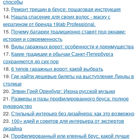
способы
13.
Ремонт трещин в брусе: пошаговая инструкция
14.
Нашла спасение для своих волос - маску с
кератином от бренда 19lab Professional.
15.
Почему батареи традиционно ставят под окнами:
история и современность
16.
Виды гаражных ворот: особенности и преимущества
17.
Какие традиции и обычаи Санкт-Петербурга
сохраняются до сих пор
18.
6 типов гаражных ворот: какой выбрать
19.
Где найти дешевые билеты на выступление Линды в
столице
20.
Элвин Грей Оренбург: Икона русской музыки
21.
Размеры и пазы профилированного бруса: полное
руководство
22.
Стильный интерьер без дизайнера: как это возможно
23.
100+ идей и советов для интерьера от экспертов
дизайна
24.
Профелированный или клееный брус: какой лучше