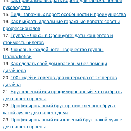
14.
Как правильно выбрать ворота для гаража: полное
руководство
15.
Виды гаражных ворот: особенности и преимущества
16.
Как выбрать идеальные гаражные ворота: советы
профессионалов
17.
Группа «Любэ» в Оренбурге: даты концертов и
стоимость билетов
18.
Любовь в каждой ноте: Творчество группы
ПолнаЛюбви
19.
Как сделать свой дом красивым без помощи
дизайнера
20.
100+ идей и советов для интерьера от экспертов
дизайна
21.
Брус клееный или профилированный: что выбрать
для вашего проекта
22.
Профилированный брус против клееного бруса:
какой лучше для вашего дома
23.
Профилированный или клееный брус: какой лучше
для вашего проекта