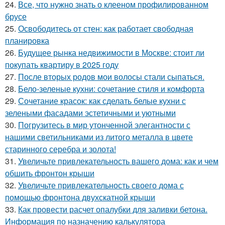
24.
Все, что нужно знать о клееном профилированном
брусе
25.
Освободитесь от стен: как работает свободная
планировка
26.
Будущее рынка недвижимости в Москве: стоит ли
покупать квартиру в 2025 году
27.
После вторых родов мои волосы стали сыпаться.
28.
Бело-зеленые кухни: сочетание стиля и комфорта
29.
Сочетание красок: как сделать белые кухни с
зелеными фасадами эстетичными и уютными
30.
Погрузитесь в мир утонченной элегантности с
нашими светильниками из литого металла в цвете
старинного серебра и золота!
31.
Увеличьте привлекательность вашего дома: как и чем
обшить фронтон крыши
32.
Увеличьте привлекательность своего дома с
помощью фронтона двухскатной крыши
33.
Как провести расчет опалубки для заливки бетона.
Информация по назначению калькулятора