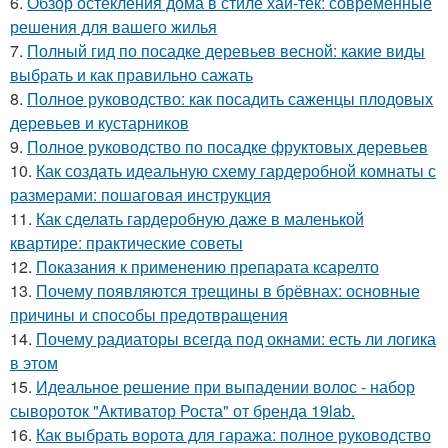
6.
Обзор остекления дома в стиле хай-тек: современные
решения для вашего жилья
7.
Полный гид по посадке деревьев весной: какие виды
выбрать и как правильно сажать
8.
Полное руководство: как посадить саженцы плодовых
деревьев и кустарников
9.
Полное руководство по посадке фруктовых деревьев
10.
Как создать идеальную схему гардеробной комнаты с
размерами: пошаговая инструкция
11.
Как сделать гардеробную даже в маленькой
квартире: практические советы
12.
Показания к применению препарата ксарелто
13.
Почему появляются трещины в брёвнах: основные
причины и способы предотвращения
14.
Почему радиаторы всегда под окнами: есть ли логика
в этом
15.
Идеальное решение при выпадении волос - набор
сывороток "Активатор Роста" от бренда 19lab.
16.
Как выбрать ворота для гаража: полное руководство