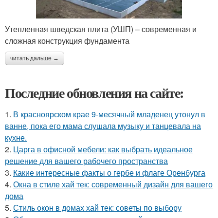
Утепленная шведская плита (УШП) – современная и
сложная конструкция фундамента
читать дальше →
Последние обновления на сайте:
1.
В красноярском крае 9-месячный младенец утонул в
ванне, пока его мама слушала музыку и танцевала на
кухне.
2.
Царга в офисной мебели: как выбрать идеальное
решение для вашего рабочего пространства
3.
Какие интересные факты о гербе и флаге Оренбурга
4.
Окна в стиле хай тек: современный дизайн для вашего
дома
5.
Стиль окон в домах хай тек: советы по выбору