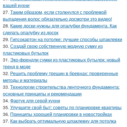
вашей кухни
27.
Таким образом, если столкнулся с проблемой
выпадения волос обязательно досмотри это видео!
28.
Какие доски нужны для опалубки фундамента. Как
сделать опалубку из досок
29.
Гипсокартон на потолке: лучшие способы шпаклевки
30.
Создай свою собственную модную сумку из
пластиковых бутылок
31.
Эко-френдли сумки из пластиковых бутылок: новый
тренд в моде
32.
Решить проблему трещин в бревнах: проверенные
методы и материалы
33.
Технологии строительства ленточного фундамента:
основные принципы и рекомендации
34.
Фартук для серой кухни
35.
Улучшите свой быт: советы по планировке квартиры
36.
Принципы хорошей планировки в новостройках
37.
Как выбрать оптимальную шпаклевку для потолка