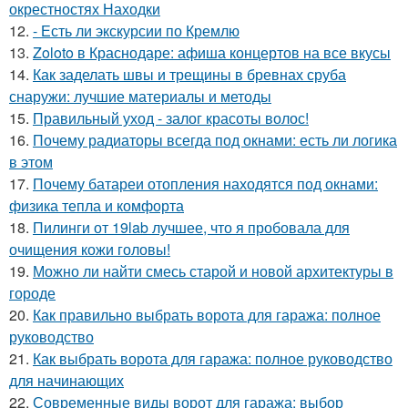
окрестностях Находки
12.
- Есть ли экскурсии по Кремлю
13.
Zoloto в Краснодаре: афиша концертов на все вкусы
14.
Как заделать швы и трещины в бревнах сруба
снаружи: лучшие материалы и методы
15.
Правильный уход - залог красоты волос!
16.
Почему радиаторы всегда под окнами: есть ли логика
в этом
17.
Почему батареи отопления находятся под окнами:
физика тепла и комфорта
18.
Пилинги от 19lab лучшее, что я пробовала для
очищения кожи головы!
19.
Можно ли найти смесь старой и новой архитектуры в
городе
20.
Как правильно выбрать ворота для гаража: полное
руководство
21.
Как выбрать ворота для гаража: полное руководство
для начинающих
22.
Современные виды ворот для гаража: выбор