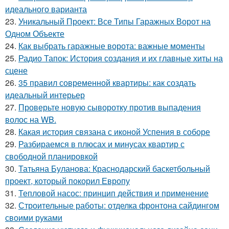
идеального варианта
23.
Уникальный Проект: Все Типы Гаражных Ворот на
Одном Объекте
24.
Как выбрать гаражные ворота: важные моменты
25.
Радио Тапок: История создания и их главные хиты на
сцене
26.
35 правил современной квартиры: как создать
идеальный интерьер
27.
Проверьте новую сыворотку против выпадения
волос на WB.
28.
Какая история связана с иконой Успения в соборе
29.
Разбираемся в плюсах и минусах квартир с
свободной планировкой
30.
Татьяна Буланова: Краснодарский баскетбольный
проект, который покорил Европу
31.
Тепловой насос: принцип действия и применение
32.
Строительные работы: отделка фронтона сайдингом
своими руками