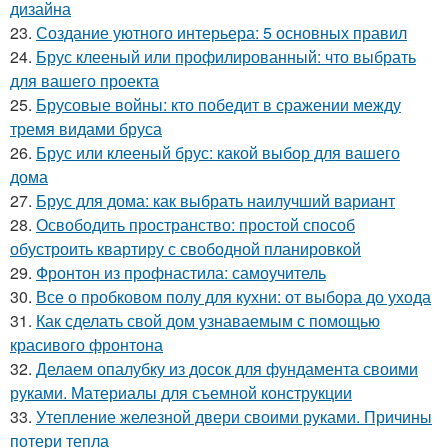
дизайна
23.
Создание уютного интерьера: 5 основных правил
24.
Брус клееный или профилированный: что выбрать
для вашего проекта
25.
Брусовые войны: кто победит в сражении между
тремя видами бруса
26.
Брус или клееный брус: какой выбор для вашего
дома
27.
Брус для дома: как выбрать наилучший вариант
28.
Освободить пространство: простой способ
обустроить квартиру с свободной планировкой
29.
Фронтон из профнастила: самоучитель
30.
Все о пробковом полу для кухни: от выбора до ухода
31.
Как сделать свой дом узнаваемым с помощью
красивого фронтона
32.
Делаем опалубку из досок для фундамента своими
руками. Материалы для съемной конструкции
33.
Утепление железной двери своими руками. Причины
потери тепла