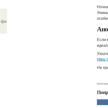
Ночна
Уника
особе
⇦
Ано
Если 
идеал
Узнат
https:
Не пр
Категори
Понр