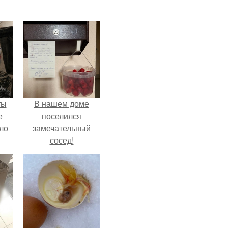
ты
В нашем доме
е
поселился
ло
замечательный
сосед!
е
 не
ды.