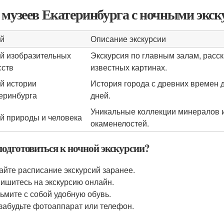
 музеев Екатеринбурга с ночными экс
й
Описание экскурсии
й изобразительных
Экскурсия по главным залам, расск
сств
известных картинах.
й истории
История города с древних времен 
еринбурга
дней.
Уникальные коллекции минералов 
й природы и человека
окаменелостей.
подготовиться к ночной экскурсии?
айте расписание экскурсий заранее.
ишитесь на экскурсию онлайн.
ьмите с собой удобную обувь.
забудьте фотоаппарат или телефон.