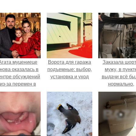
Агата муцениеце
Ворота для гаража
Заказала шор
нова оказалась в
подъемные: выбор,
мужу, в пункт
ентре обсуждений
установка и уход
выдачи всё бы
из-за перемен в
нормально,
личной жизни.
примерил вс
хорошо, ничего
предвещало бе