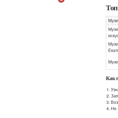
Топ
Музе
Музе
иску
Музе
Екат
Музе
Как 
Узн
Зап
Воз
Не 