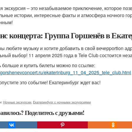
я экскурсия – это незабываемое приключение, которое позв
льные истории, интересные факты и атмосфера ночного го
нным!
нс концерта: Группа Горшенёв в Екат
вы любите музыку и хотите добавить в свой вечерportion ад
ьный выбор! 11 апреля 2025 года в Tele Club состоится не
ь больше и купить билеты можно по ссылке:
//gorshenevconcert.ru/ekaterinburg_11_04_2025_tele_club.html
опустите это событие! Екатеринбург ждет вас!
и:
Ночные экскурсии
,
Екатеринбург с ночными экскурсиями
авилось? Поделитесь с друзьями!