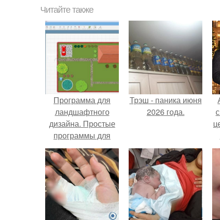
Читайте также
Программа для
Трэш - паника июня
ландшафтного
2026 года.
с
дизайна. Простые
ц
программы для
планировки и
проектирования
участка