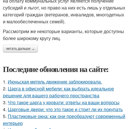
на оплату коммунальных услуг является получение
субсидий и льгот, но право на них есть лишь у отдельных
категорий граждан (ветеранов, инвалидов, многодетных
и малообеспеченных семей).
Рассмотрим же некоторые варианты, которые доступны
более широкому кругу лиц.
читать дальше →
Последние обновления на сайте:
1.
Июньская метель движение заблокировала.
2.
Царга в офисной мебели: как выбрать идеальное
решение для вашего рабочего пространства
3.
Что такое царга у кровати: ответы на ваши вопросы
4.
Царговые двери: что это такое и стоит ли их покупать
5.
Пластиковые окна: как они преобразуют современный
интерьер