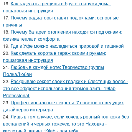
16.
Как заделать трещины в брусе снаружи дома:
пошаговая инструкция
17.
Почему радиаторы ставят под окнами: основные
причины
18.
Почему батареи отопления находятся под окнами:
физика тепла и комфорта
19.
Где в Уфе можно насладиться природой и тишиной
20.
Как сделать ворота в гараж своими руками:
пошаговая инструкция
21.
Любовь в каждой ноте: Творчество группы
ПолнаЛюбви
22.
Раскрываю секрет своих гладких и блестящих волос -
это всё эффект использования термощазиты 19lab
Professional.
23.
Профессиональные секреты: 7 советов от ведущих
дизайнеров интерьера
24.
Лишь в том случае, если хочешь ровный тон кожи без
воспалений и черных тожечек, то это Находка -
кислотный пилинг 19lab - для тебя!