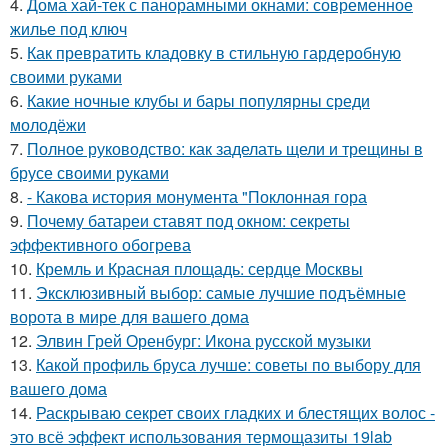
4.
Дома хай-тек с панорамными окнами: современное
жилье под ключ
5.
Как превратить кладовку в стильную гардеробную
своими руками
6.
Какие ночные клубы и бары популярны среди
молодёжи
7.
Полное руководство: как заделать щели и трещины в
брусе своими руками
8.
- Какова история монумента "Поклонная гора
9.
Почему батареи ставят под окном: секреты
эффективного обогрева
10.
Кремль и Красная площадь: сердце Москвы
11.
Эксклюзивный выбор: самые лучшие подъёмные
ворота в мире для вашего дома
12.
Элвин Грей Оренбург: Икона русской музыки
13.
Какой профиль бруса лучше: советы по выбору для
вашего дома
14.
Раскрываю секрет своих гладких и блестящих волос -
это всё эффект использования термощазиты 19lab