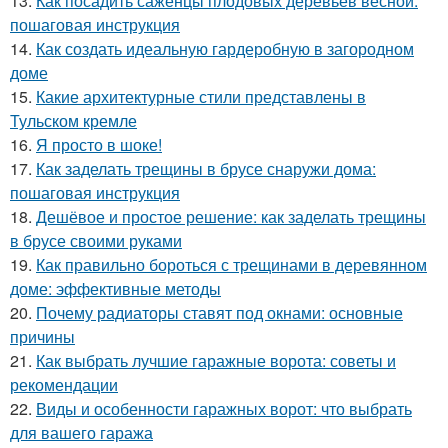
13.
Как посадить саженцы плодовых деревьев весной:
пошаговая инструкция
14.
Как создать идеальную гардеробную в загородном
доме
15.
Какие архитектурные стили представлены в
Тульском кремле
16.
Я просто в шоке!
17.
Как заделать трещины в брусе снаружи дома:
пошаговая инструкция
18.
Дешёвое и простое решение: как заделать трещины
в брусе своими руками
19.
Как правильно бороться с трещинами в деревянном
доме: эффективные методы
20.
Почему радиаторы ставят под окнами: основные
причины
21.
Как выбрать лучшие гаражные ворота: советы и
рекомендации
22.
Виды и особенности гаражных ворот: что выбрать
для вашего гаража