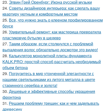
23.
Элвин Грей Оренбург: Икона русской музыки
24.
Советы дизайнеров интерьера: как сделать вашу
квартиру уютным и комфортным местом
25.
Все, что нужно знать о клееном профилированном
брусе
26.
Удивительный ремонт: как мастерица превратила
пластиковую бутылку в шедевр
27.
Таким образом, если столкнулся с проблемой
выпадения волос обязательно досмотри это видео!
28.
Калькулятор монолитной плиты фундамента
KALK.PRO: простой способ рассчитать необходимый
объем бетона
29.
Погрузитесь в мир утонченной элегантности с
нашими светильниками из литого металла в цвете
старинного серебра и золота!
30.
Дешевые и эффективные способы украшения
фронтона
31.
Решаем проблему трещин: как и чем заделывать
древесину