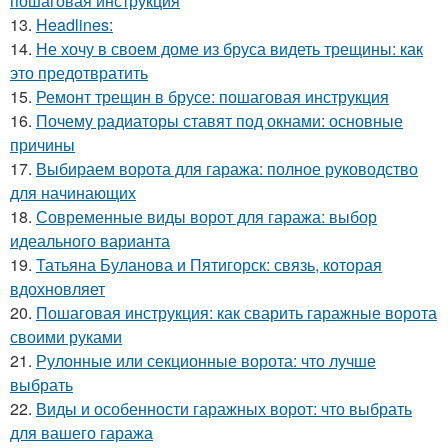
пошаговая инструкция
13.
Headlines:
14.
Не хочу в своем доме из бруса видеть трещины: как
это предотвратить
15.
Ремонт трещин в брусе: пошаговая инструкция
16.
Почему радиаторы ставят под окнами: основные
причины
17.
Выбираем ворота для гаража: полное руководство
для начинающих
18.
Современные виды ворот для гаража: выбор
идеального варианта
19.
Татьяна Буланова и Пятигорск: связь, которая
вдохновляет
20.
Пошаговая инструкция: как сварить гаражные ворота
своими руками
21.
Рулонные или секционные ворота: что лучше
выбрать
22.
Виды и особенности гаражных ворот: что выбрать
для вашего гаража