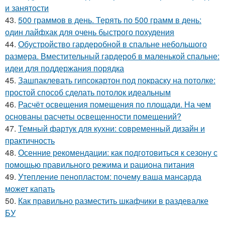
и занятости
43.
500 граммов в день. Терять по 500 грамм в день:
один лайфхак для очень быстрого похудения
44.
Обустройство гардеробной в спальне небольшого
размера. Вместительный гардероб в маленькой спальне:
идеи для поддержания порядка
45.
Зашпаклевать гипсокартон под покраску на потолке:
простой способ сделать потолок идеальным
46.
Расчёт освещения помещения по площади. На чем
основаны расчеты освещенности помещений?
47.
Темный фартук для кухни: современный дизайн и
практичность
48.
Осенние рекомендации: как подготовиться к сезону с
помощью правильного режима и рациона питания
49.
Утепление пенопластом: почему ваша мансарда
может капать
50.
Как правильно разместить шкафчики в раздевалке
БУ