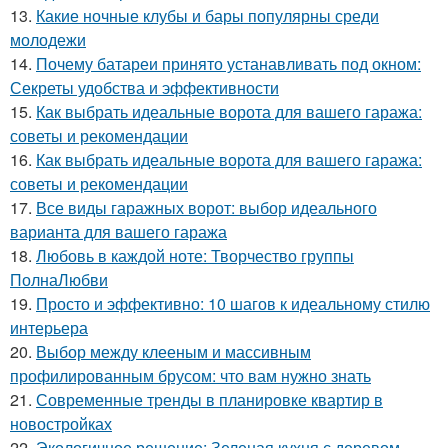
13.
Какие ночные клубы и бары популярны среди
молодежи
14.
Почему батареи принято устанавливать под окном:
Секреты удобства и эффективности
15.
Как выбрать идеальные ворота для вашего гаража:
советы и рекомендации
16.
Как выбрать идеальные ворота для вашего гаража:
советы и рекомендации
17.
Все виды гаражных ворот: выбор идеального
варианта для вашего гаража
18.
Любовь в каждой ноте: Творчество группы
ПолнаЛюбви
19.
Просто и эффективно: 10 шагов к идеальному стилю
интерьера
20.
Выбор между клееным и массивным
профилированным брусом: что вам нужно знать
21.
Современные тренды в планировке квартир в
новостройках
22.
Экологичное решение: Зеленая кухня с деревом