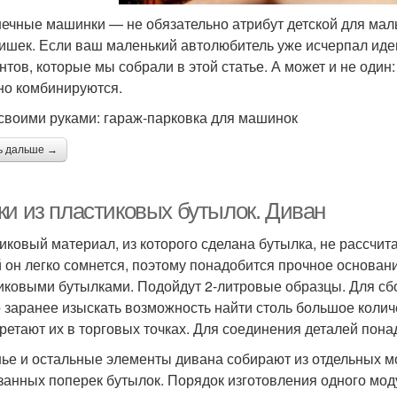
ечные машинки — не обязательно атрибут детской для маль
ишек. Если ваш маленький автолюбитель уже исчерпал идеи
нтов, которые мы собрали в этой статье. А может и не один:
но комбинируются.
своими руками: гараж-парковка для машинок
ь дальше →
ки из пластиковых бутылок. Диван
иковый материал, из которого сделана бутылка, не рассчит
 он легко сомнется, поэтому понадобится прочное основани
иковыми бутылками. Подойдут 2-литровые образцы. Для сбо
 заранее изыскать возможность найти столь большое колич
ретают их в торговых точках. Для соединения деталей пона
ье и остальные элементы дивана собирают из отдельных мо
занных поперек бутылок. Порядок изготовления одного мод