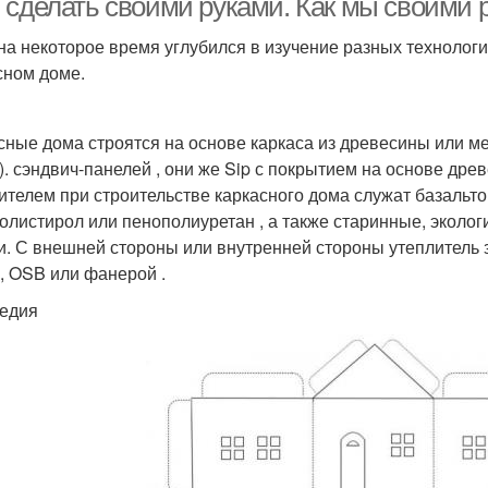
 сделать своими руками. Как мы своими 
на некоторое время углубился в изучение разных технологи
сном доме.
сные дома строятся на основе каркаса из древесины или ме
). сэндвич-панелей , они же Sip с покрытием на основе др
ителем при строительстве каркасного дома служат базальтов
олистирол или пенополиуретан , а также старинные, эколог
и. С внешней стороны или внутренней стороны утеплител
, OSB или фанерой .
едия