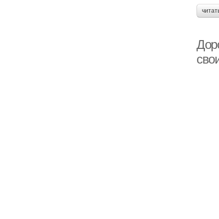
читат
Доро
сво