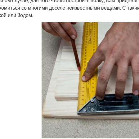
вном случае, для того чтобы построить полку, вам придетс
комиться со многими доселе неизвестными вещами. С такими
кой или йодом.