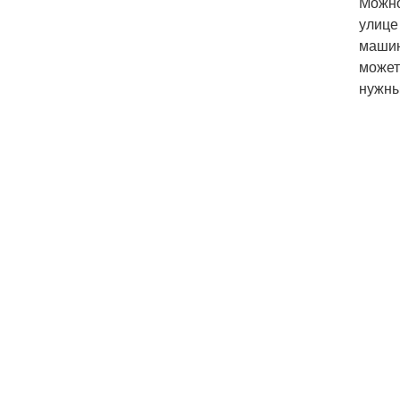
Можно
улице
машин
может
нужны