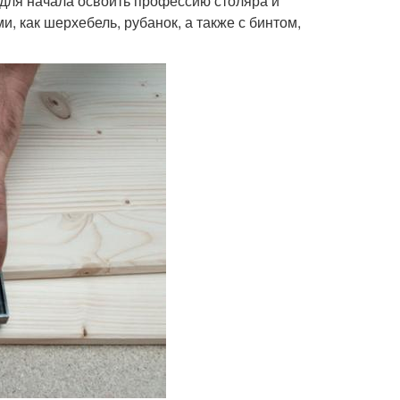
я для начала освоить профессию столяра и
, как шерхебель, рубанок, а также с бинтом,