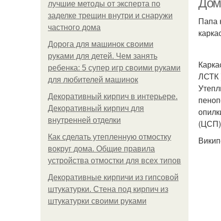
Дом
лучшие методы от эксперта по
заделке трещин внутри и снаружи
Папа 
частного дома
карка
Дорога для машинок своими
руками для детей. Чем занять
Карка
ребенка: 5 супер игр своими руками
ЛСТК 
для любителей машинок
Утепл
Декоративный кирпич в интерьере.
пеноп
Декоративный кирпич для
опилк
внутренней отделки
(ЦСП)
Как сделать утепленную отмостку
Викип
вокруг дома. Общие правила
устройства отмостки для всех типов
Декоративные кирпичи из гипсовой
штукатурки. Стена под кирпич из
штукатурки своими руками