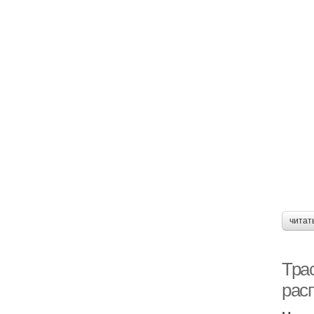
читат
Тра
рас