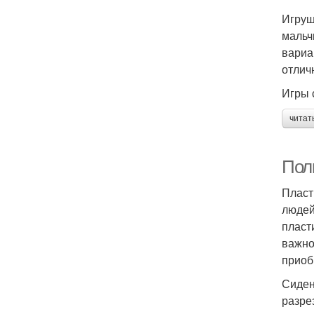
Игруш
мальч
вариа
отлич
Игры 
читат
Пол
Пласт
людей
пласт
важно
приоб
Сиден
разре