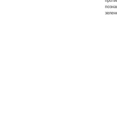
проти
позна
зелен