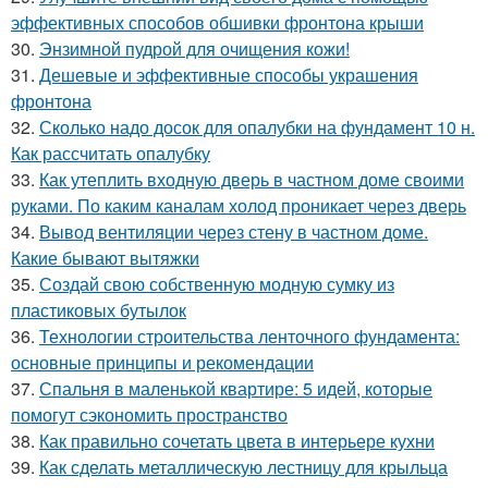
эффективных способов обшивки фронтона крыши
30.
Энзимной пудрой для очищения кожи!
31.
Дешевые и эффективные способы украшения
фронтона
32.
Сколько надо досок для опалубки на фундамент 10 н.
Как рассчитать опалубку
33.
Как утеплить входную дверь в частном доме своими
руками. По каким каналам холод проникает через дверь
34.
Вывод вентиляции через стену в частном доме.
Какие бывают вытяжки
35.
Создай свою собственную модную сумку из
пластиковых бутылок
36.
Технологии строительства ленточного фундамента:
основные принципы и рекомендации
37.
Спальня в маленькой квартире: 5 идей, которые
помогут сэкономить пространство
38.
Как правильно сочетать цвета в интерьере кухни
39.
Как сделать металлическую лестницу для крыльца