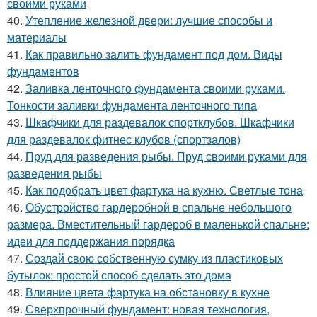
своими руками
40.
Утепление железной двери: лучшие способы и
материалы
41.
Как правильно залить фундамент под дом. Виды
фундаментов
42.
Заливка ленточного фундамента своими руками.
Тонкости заливки фундамента ленточного типа
43.
Шкафчики для раздевалок спортклубов. Шкафчики
для раздевалок фитнес клубов (спортзалов)
44.
Пруд для разведения рыбы. Пруд своими руками для
разведения рыбы
45.
Как подобрать цвет фартука на кухню. Светлые тона
46.
Обустройство гардеробной в спальне небольшого
размера. Вместительный гардероб в маленькой спальне:
идеи для поддержания порядка
47.
Создай свою собственную сумку из пластиковых
бутылок: простой способ сделать это дома
48.
Влияние цвета фартука на обстановку в кухне
49.
Сверхпрочный фундамент: новая технология,