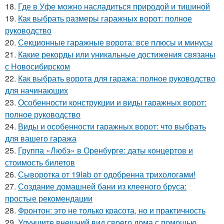
18.
Где в Уфе можно насладиться природой и тишиной
19.
Как выбрать размеры гаражных ворот: полное
руководство
20.
Секционные гаражные ворота: все плюсы и минусы
21.
Какие рекорды или уникальные достижения связаны
с Новосибирском
22.
Как выбрать ворота для гаража: полное руководство
для начинающих
23.
Особенности конструкции и виды гаражных ворот:
полное руководство
24.
Виды и особенности гаражных ворот: что выбрать
для вашего гаража
25.
Группа «Любэ» в Оренбурге: даты концертов и
стоимость билетов
26.
Сыворотка от 19lab от одобренна трихологами!
27.
Создание домашней бани из клееного бруса:
простые рекомендации
28.
Фронтон: это не только красота, но и практичность
29.
Улучшите внешний вид своего дома с помощью