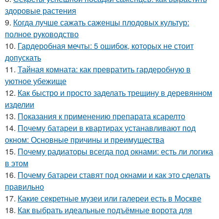
здоровые растения
9.
Когда лучше сажать саженцы плодовых культур:
полное руководство
10.
Гардеробная мечты: 5 ошибок, которых не стоит
допускать
11.
Тайная комната: как превратить гардеробную в
уютное убежище
12.
Как быстро и просто заделать трещину в деревянном
изделии
13.
Показания к применению препарата ксарелто
14.
Почему батареи в квартирах устанавливают под
окном: Основные причины и преимущества
15.
Почему радиаторы всегда под окнами: есть ли логика
в этом
16.
Почему батареи ставят под окнами и как это сделать
правильно
17.
Какие секретные музеи или галереи есть в Москве
18.
Как выбрать идеальные подъёмные ворота для