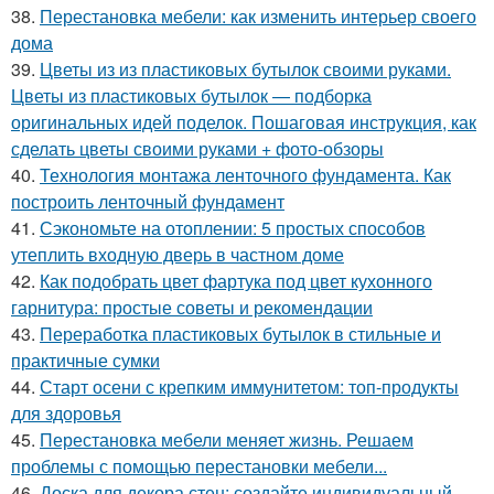
38.
Перестановка мебели: как изменить интерьер своего
дома
39.
Цветы из из пластиковых бутылок своими руками.
Цветы из пластиковых бутылок — подборка
оригинальных идей поделок. Пошаговая инструкция, как
сделать цветы своими руками + фото-обзоры
40.
Технология монтажа ленточного фундамента. Как
построить ленточный фундамент
41.
Сэкономьте на отоплении: 5 простых способов
утеплить входную дверь в частном доме
42.
Как подобрать цвет фартука под цвет кухонного
гарнитура: простые советы и рекомендации
43.
Переработка пластиковых бутылок в стильные и
практичные сумки
44.
Старт осени с крепким иммунитетом: топ-продукты
для здоровья
45.
Перестановка мебели меняет жизнь. Решаем
проблемы с помощью перестановки мебели...
46.
Доска для декора стен: создайте индивидуальный