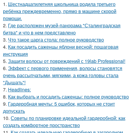
1.
Шестнадцатилетняя школьница родила третьего
ребёнка преждевременно, прямо в машине скорой
помощи.
2.
Где расположен музей-панорама "Сталинградская
битва" и что в нем представлено
3.
Что такое царга стола: полное руководство
4.
Как посадить саженцы яблони весной: пошаговая
инструкция
5.
Защити волосы от повреждений с 19lab Professional!
6.
Эффект с первого применения, волосы становятся
очень рассыпчатыми, мягкими, а кожа головы стала
"Дышать"!
7.
Headlines:
8.
Как выбрать и посадить саженцы: полное руководство
9.
Гардеробная мечты: 5 ошибок, которых не стоит
допускать
10.
Советы по планировке идеальной гардеробной: как
создать комфортное пространство
11.
Как создать идеальную гардеробную в загородном