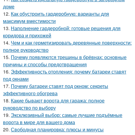
доме
12.
Как обустроить гардеробную: варианты для
максимум вместимости
13.
Наполнение гардеробной: готовые решения для
коридора и прихожей
14.
Чем и как герметизировать деревянные поверхности:
полное руководство
15.
Почему появляются трещины в брёвнах: основные
причины и способы предотвращения
16.
Эффективность отопления: почему батареи ставят
под окнами
17.
Почему батареи ставят под окном: секреты
эффективного обогрева
18.
Какие бывают ворота для гаража: полное
руководство по выбору
19.
Эксклюзивный выбор: самые лучшие подъёмные
ворота в мире для вашего дома
20.
Свободная планировка: плюсы и минусы