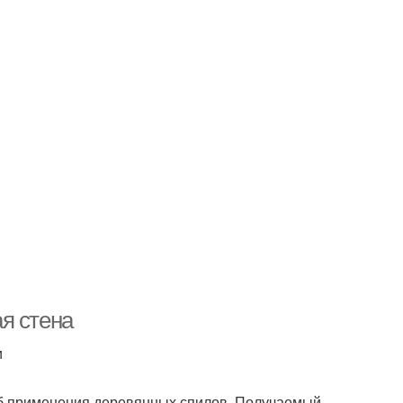
я стена
и
б применения деревянных спилов. Получаемый