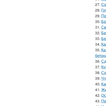
27.
Со
28.
Гр
29.
Пр
30.
Бр
31.
Св
32.
Бе
33.
Бе
34.
Ка
35.
Ка
бетон
36.
Сд
37.
Ку
38.
Со
39.
Чт
40.
Ка
41.
Жи
42.
Ос
43.
Пр