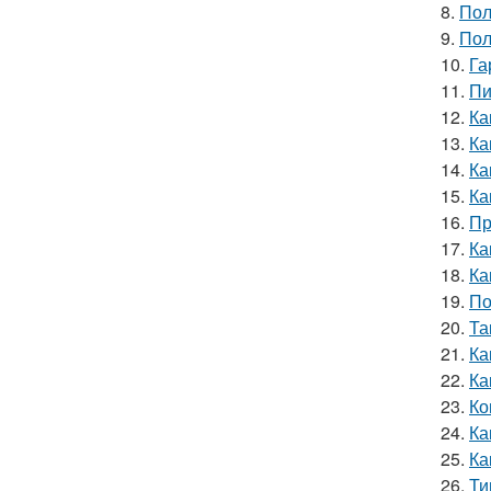
8.
Пол
9.
Пол
10.
Га
11.
Пи
12.
Ка
13.
Ка
14.
Ка
15.
Ка
16.
Пр
17.
Ка
18.
Ка
19.
По
20.
Та
21.
Ка
22.
Ка
23.
Ко
24.
Ка
25.
Ка
26.
Ти