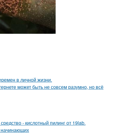
еремен в личной жизни.
тернете может быть не совсем разумно, но всё
редство - кислотный пилинг от 19lab.
я начинающих