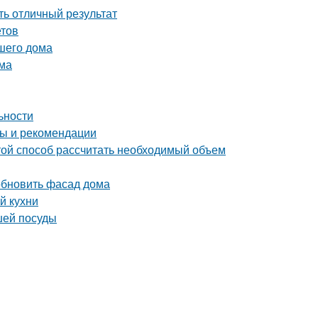
ть отличный результат
етов
шего дома
ома
ьности
ты и рекомендации
ой способ рассчитать необходимый объем
обновить фасад дома
й кухни
шей посуды