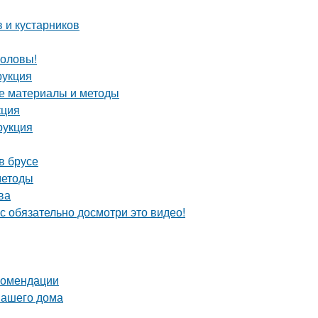
 и кустарников
головы!
рукция
ие материалы и методы
кция
рукция
в брусе
методы
ва
с обязательно досмотри это видео!
екомендации
вашего дома