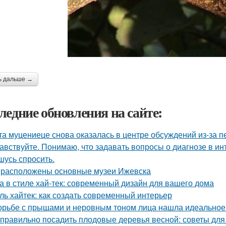
ь дальше →
ледние обновления на сайте:
та муцениеце снова оказалась в центре обсуждений из-за п
авствуйте. Понимаю, что задавать вопросы о диагнозе в ин
шусь спросить.
 расположены основные музеи Ижевска
а в стиле хай-тек: современный дизайн для вашего дома
ль хайтек: как создать современный интерьер
орьбе с прыщами и неровным тоном лица нашла идеальное с
 правильно посадить плодовые деревья весной: советы дл