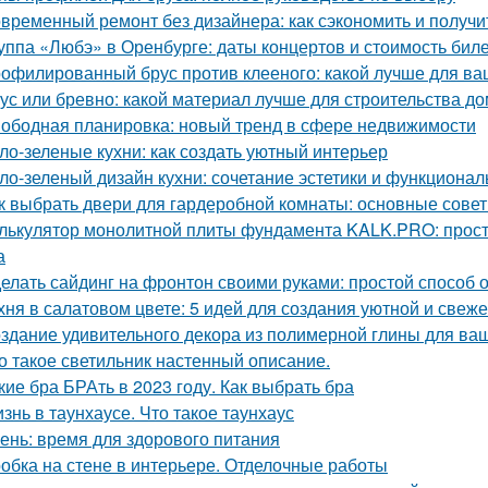
временный ремонт без дизайнера: как сэкономить и получи
уппа «Любэ» в Оренбурге: даты концертов и стоимость бил
офилированный брус против клееного: какой лучше для ва
ус или бревно: какой материал лучше для строительства д
ободная планировка: новый тренд в сфере недвижимости
ло-зеленые кухни: как создать уютный интерьер
ло-зеленый дизайн кухни: сочетание эстетики и функционал
к выбрать двери для гардеробной комнаты: основные сове
лькулятор монолитной плиты фундамента KALK.PRO: прост
а
елать сайдинг на фронтон своими руками: простой способ 
хня в салатовом цвете: 5 идей для создания уютной и свеже
здание удивительного декора из полимерной глины для ва
о такое светильник настенный описание.
кие бра БРАть в 2023 году. Как выбрать бра
знь в таунхаусе. Что такое таунхаус
ень: время для здорового питания
обка на стене в интерьере. Отделочные работы