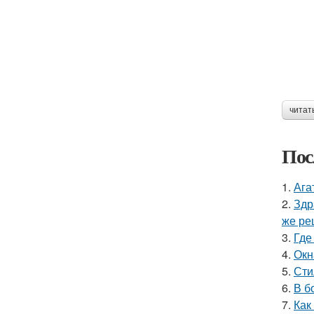
читат
Пос
1.
Ага
2.
Здр
же ре
3.
Где
4.
Окн
5.
Сти
6.
В б
7.
Как