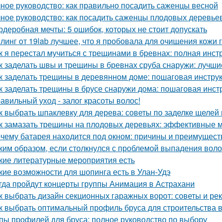
ное руководство: как правильно посадить саженцы весной
ное руководство: как посадить саженцы плодовых деревьев
рдеробная мечты: 5 ошибок, которых не стоит допускать
линг от 19lab лучшее, что я пробовала для очищения кожи 
к я перестал мучиться с трещинами в бревнах: полная инст
к заделать швы и трещины в бревнах сруба снаружи: лучш
к заделать трещины в деревянном доме: пошаговая инстру
к заделать трещины в брусе снаружи дома: пошаговая инст
авильный уход - залог красоты волос!
к выбрать шпаклевку для дерева: советы по заделке щелей 
к замазать трещины на плодовых деревьях: эффективные 
чему батарея находится под окном: причины и преимущест
ким образом, если столкнулся с проблемой выпадения воло
кие литературные мероприятия есть
кие возможности для шопинга есть в Улан-Удэ
гда пройдут концерты группы Анимация в Астрахани
к выбрать дизайн секционных гаражных ворот: советы и р
к выбрать оптимальный профиль бруса для строительства 
пы профилей для бруса: полное руководство по выбору