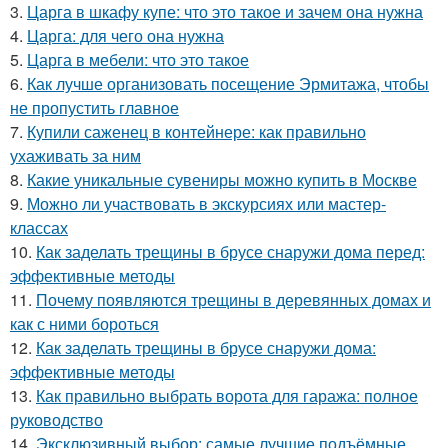
3.
Царга в шкафу купе: что это такое и зачем она нужна
4.
Царга: для чего она нужна
5.
Царга в мебели: что это такое
6.
Как лучше организовать посещение Эрмитажа, чтобы
не пропустить главное
7.
Купили саженец в контейнере: как правильно
ухаживать за ним
8.
Какие уникальные сувениры можно купить в Москве
9.
Можно ли участвовать в экскурсиях или мастер-
классах
10.
Как заделать трещины в брусе снаружи дома перед:
эффективные методы
11.
Почему появляются трещины в деревянных домах и
как с ними бороться
12.
Как заделать трещины в брусе снаружи дома:
эффективные методы
13.
Как правильно выбрать ворота для гаража: полное
руководство
14.
Эксклюзивный выбор: самые лучшие подъёмные