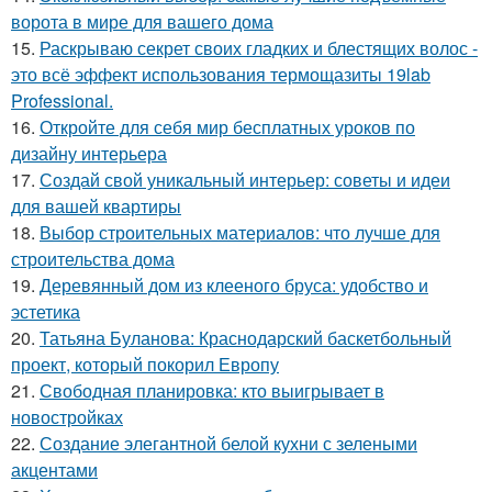
ворота в мире для вашего дома
15.
Раскрываю секрет своих гладких и блестящих волос -
это всё эффект использования термощазиты 19lab
Professional.
16.
Откройте для себя мир бесплатных уроков по
дизайну интерьера
17.
Создай свой уникальный интерьер: советы и идеи
для вашей квартиры
18.
Выбор строительных материалов: что лучше для
строительства дома
19.
Деревянный дом из клееного бруса: удобство и
эстетика
20.
Татьяна Буланова: Краснодарский баскетбольный
проект, который покорил Европу
21.
Свободная планировка: кто выигрывает в
новостройках
22.
Создание элегантной белой кухни с зелеными
акцентами