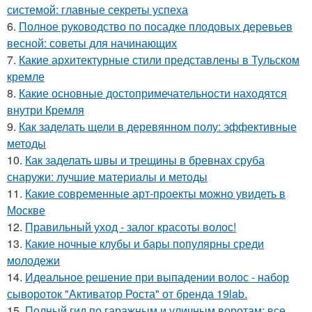
системой: главные секреты успеха
6.
Полное руководство по посадке плодовых деревьев
весной: советы для начинающих
7.
Какие архитектурные стили представлены в Тульском
кремле
8.
Какие основные достопримечательности находятся
внутри Кремля
9.
Как заделать щели в деревянном полу: эффективные
методы
10.
Как заделать швы и трещины в бревнах сруба
снаружи: лучшие материалы и методы
11.
Какие современные арт-проекты можно увидеть в
Москве
12.
Правильный уход - залог красоты волос!
13.
Какие ночные клубы и бары популярны среди
молодежи
14.
Идеальное решение при выпадении волос - набор
сывороток "Активатор Роста" от бренда 19lab.
15.
Полный гид по гаражным и уличным воротам: все