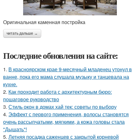
Оригинальная каменная постройка
читать дальше →
Последние обновления на сайте:
1.
В красноярском крае 9-месячный младенец утонул в
ванне, пока его мама слушала музыку и танцевала на
кухне.
2.
Как проходит работа с архитектурным бюро:
пошаговое руководство
3.
Стиль окон в домах хай тек: советы по выбору
4.
Эффект с первого применения, волосы становятся
очень рассыпчатыми, мягкими, а кожа головы стала
"Дышать"!
5.
Летняя посадка саженцев с закрытой корневой