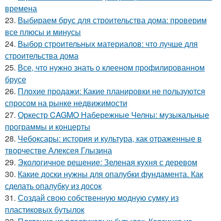
времена
23.
Выбираем брус для строительства дома: проверим
все плюсы и минусы
24.
Выбор строительных материалов: что лучше для
строительства дома
25.
Все, что нужно знать о клееном профилированном
брусе
26.
Плохие продажи: Какие планировки не пользуются
спросом на рынке недвижимости
27.
Оркестр CAGMO Набережные Челны: музыкальные
программы и концерты
28.
Чебоксары: история и культура, как отраженные в
творчестве Алексея Глызина
29.
Экологичное решение: Зеленая кухня с деревом
30.
Какие доски нужны для опалубки фундамента. Как
сделать опалубку из досок
31.
Создай свою собственную модную сумку из
пластиковых бутылок