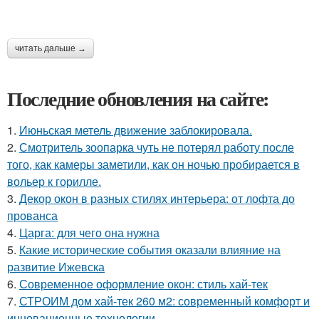
читать дальше →
Последние обновления на сайте:
1.
Июньская метель движение заблокировала.
2.
Смотритель зоопарка чуть не потерял работу после
того, как камеры заметили, как он ночью пробирается в
вольер к горилле.
3.
Декор окон в разных стилях интерьера: от лофта до
прованса
4.
Царга: для чего она нужна
5.
Какие исторические события оказали влияние на
развитие Ижевска
6.
Современное оформление окон: стиль хай-тек
7.
СТРОИМ дом хай-тек 260 м2: современный комфорт и
инновационные технологии