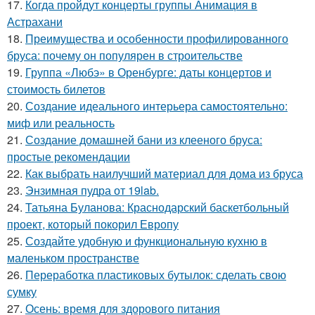
17.
Когда пройдут концерты группы Анимация в
Астрахани
18.
Преимущества и особенности профилированного
бруса: почему он популярен в строительстве
19.
Группа «Любэ» в Оренбурге: даты концертов и
стоимость билетов
20.
Создание идеального интерьера самостоятельно:
миф или реальность
21.
Создание домашней бани из клееного бруса:
простые рекомендации
22.
Как выбрать наилучший материал для дома из бруса
23.
Энзимная пудра от 19lab.
24.
Татьяна Буланова: Краснодарский баскетбольный
проект, который покорил Европу
25.
Создайте удобную и функциональную кухню в
маленьком пространстве
26.
Переработка пластиковых бутылок: сделать свою
сумку
27.
Осень: время для здорового питания