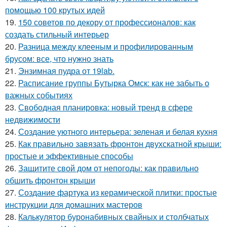
помощью 100 крутых идей
19.
150 советов по декору от профессионалов: как
создать стильный интерьер
20.
Разница между клееным и профилированным
брусом: все, что нужно знать
21.
Энзимная пудра от 19lab.
22.
Расписание группы Бутырка Омск: как не забыть о
важных событиях
23.
Свободная планировка: новый тренд в сфере
недвижимости
24.
Создание уютного интерьера: зеленая и белая кухня
25.
Как правильно завязать фронтон двухскатной крыши:
простые и эффективные способы
26.
Защитите свой дом от непогоды: как правильно
обшить фронтон крыши
27.
Создание фартука из керамической плитки: простые
инструкции для домашних мастеров
28.
Калькулятор буронабивных свайных и столбчатых