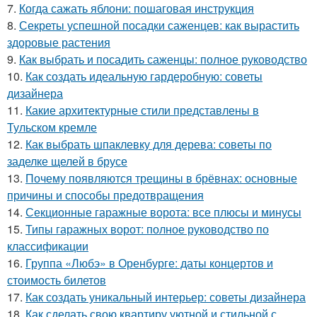
7.
Когда сажать яблони: пошаговая инструкция
8.
Секреты успешной посадки саженцев: как вырастить
здоровые растения
9.
Как выбрать и посадить саженцы: полное руководство
10.
Как создать идеальную гардеробную: советы
дизайнера
11.
Какие архитектурные стили представлены в
Тульском кремле
12.
Как выбрать шпаклевку для дерева: советы по
заделке щелей в брусе
13.
Почему появляются трещины в брёвнах: основные
причины и способы предотвращения
14.
Секционные гаражные ворота: все плюсы и минусы
15.
Типы гаражных ворот: полное руководство по
классификации
16.
Группа «Любэ» в Оренбурге: даты концертов и
стоимость билетов
17.
Как создать уникальный интерьер: советы дизайнера
18.
Как сделать свою квартиру уютной и стильной с