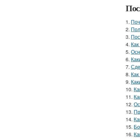
Пос
1.
Поч
2.
Пол
3.
Пос
4.
Как
5.
Осн
6.
Как
7.
Сде
8.
Как
9.
Как
10.
Ка
11.
Ка
12.
Ос
13.
Пр
14.
Ка
15.
Бо
16.
Ка