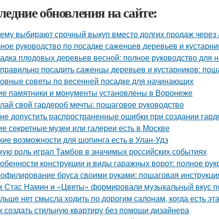
ледние обновления на сайте:
ему выбирают срочный выкуп вместо долгих продаж через 
ное руководство по посадке саженцев деревьев и кустарни
адка плодовых деревьев весной: полное руководство для
 правильно посадить саженцы деревьев и кустарников: пош
овные советы по весенней посадке для начинающих
ие памятники и монументы установлены в Воронеже
лай свой гардероб мечты: пошаговое руководство
 не допустить распространенные ошибки при создании гар
ие секретные музеи или галереи есть в Москве
кие возможности для шопинга есть в Улан-Удэ
кую роль играл Тамбов в значимых российских событиях
обенности конструкции и виды гаражных ворот: полное рук
офилирование бруса своими руками: пошаговая инструкци
к Стас Намин и «Цветы» формировали музыкальный вкус п
льше нет смысла ходить по дорогим салонам, когда есть э
к создать стильную квартиру без помощи дизайнера