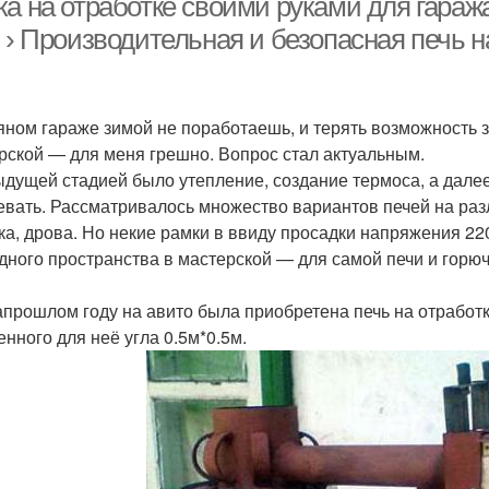
а на отработке своими руками для гаража
 › Производительная и безопасная печь н
яном гараже зимой не поработаешь, и терять возможность 
рской — для меня грешно. Вопрос стал актуальным.
дущей стадией было утепление, создание термоса, а далее
евать. Рассматривалось множество вариантов печей на разл
ка, дрова. Но некие рамки в ввиду просадки напряжения 22
дного пространства в мастерской — для самой печи и горю
апрошлом году на авито была приобретена печь на отработ
енного для неё угла 0.5м*0.5м.