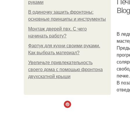
Печк
руками
Blog
В одиночку зашить фронтоны:
основные принципы и инструменты
Монтаж дверей пвх. С чего
В лед
начинать работу?
масте
Фартук для кухни своими руками.
Преды
Как выбрать материал?
прогр
соляр
Увеличьте привлекательность
свобо
своего дома с помощью фронтона
печке.
двухскатной крыши
В поз
отвед