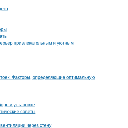
щего
оры
ать
интерьер привлекательным и уютным
 стоек. Факторы, определяющие оптимальную
боре и установке
ктические советы
вентиляции через стену