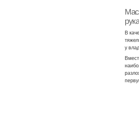
Мас
рук
В кач
тяжел
у вла
Вмест
наибо
разло
перву