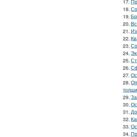
17.
Пр
18.
Со
19.
Бр
20.
Вс
21.
Из
22.
Кв
23.
Со
24.
Эк
25.
Ст
26.
Сф
27.
Ос
28.
Оп
толщи
29.
За
30.
Ос
31.
До
32.
Ка
33.
Ос
34.
Пр