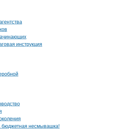
агентства
ков
 начинающих
аговая инструкция
деробной
оводство
я
околения
та бюджетная несмывашка!