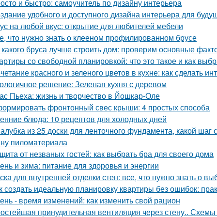
осто и быстро: самоучитель по дизайну интерьера
здание удобного и доступного дизайна интерьера для буду
ус на любой вкус: открытие для любителей мебели
е, что нужно знать о клееном профилированном брусе
 какого бруса лучше строить дом: проверим основные факт
артиры со свободной планировкой: что это такое и как выбр
четание красного и зеленого цветов в кухне: как сделать 
ологичное решение: Зеленая кухня с деревом
ас Пьеха: жизнь и творчество в Йошкар-Оле
ормировать фронтонный свес крыши: 4 простых способа
енние блюда: 10 рецептов для холодных дней
алубка из 25 доски для ленточного фундамента, какой шаг
ну пиломатериала
щита от незваных гостей: как выбрать бра для своего дома
ень и зима: питание для здоровья и энергии
ска для внутренней отделки стен: все, что нужно знать о вы
к создать идеальную планировку квартиры без ошибок: пра
ень - время изменений: как изменить свой рацион
остейшая принудительная вентиляция через стену.. Схемы 