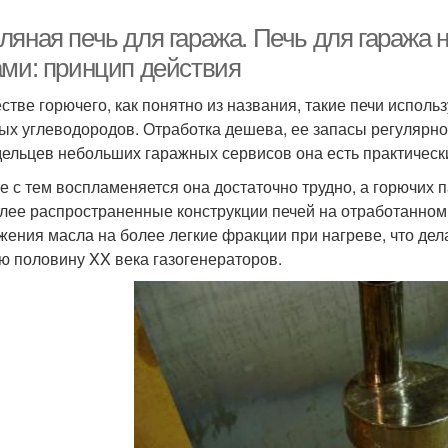
ляная печь для гаража. Печь для гаража 
ами: принцип действия
естве горючего, как понятно из названия, такие печи испо
ых углеводородов. Отработка дешева, ее запасы регулярн
дельцев небольших гаражных сервисов она есть практически
е с тем воспламеняется она достаточно трудно, а горючих п
лее распространенные конструкции печей на отработанном 
жения масла на более легкие фракции при нагреве, что де
ю половину XX века газогенераторов.