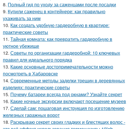
8.
Полный гид по уходу за саженцами после посадки
9.
Купили саженец в контейнере: как правильно
ухаживать за ним
10.
Как создать удобную гардеробную в квартире:
практические советы
11.
Тайная комната: как превратить гардеробную в
уютное убежище
12.
Советы по организации гардеробной: 10 ключевых
правил для идеального порядка
13.
Какие основные достопримечательности можно
посмотреть в Хабаровске
14.
Современные методы заделки трещин в деревянных
изделиях: практические советы
15.
Почему батареи всегда под окнами? Узнайте секрет
16.
Какие ночные экскурсии включают посещение музеев
17.
Сделай сам: пошаговая инструкция по изготовлению
железных гаражных ворот
18.
Раскрываю секрет своих гладких и блестящих волос -
это всё эффект использования термощазиты 19lab