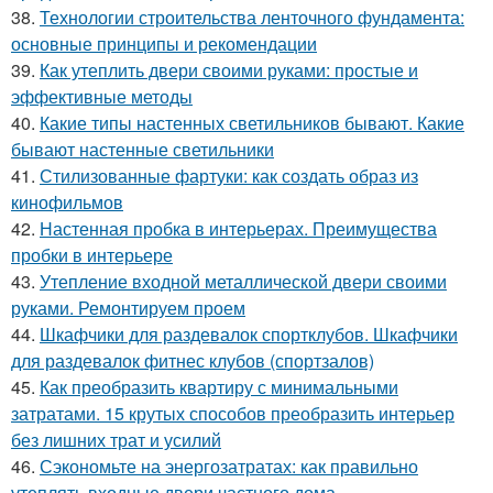
38.
Технологии строительства ленточного фундамента:
основные принципы и рекомендации
39.
Как утеплить двери своими руками: простые и
эффективные методы
40.
Какие типы настенных светильников бывают. Какие
бывают настенные светильники
41.
Стилизованные фартуки: как создать образ из
кинофильмов
42.
Настенная пробка в интерьерах. Преимущества
пробки в интерьере
43.
Утепление входной металлической двери своими
руками. Ремонтируем проем
44.
Шкафчики для раздевалок спортклубов. Шкафчики
для раздевалок фитнес клубов (спортзалов)
45.
Как преобразить квартиру с минимальными
затратами. 15 крутых способов преобразить интерьер
без лишних трат и усилий
46.
Сэкономьте на энергозатратах: как правильно
утеплять входные двери частного дома