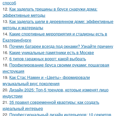
способ
12.
Как заделать трещины в брусе снаружи дома:
эффективные методы
13.
Как заделать щели в деревянном доме: эффективные
методы и материалы
14.
Какие спортивные мероприятия и стадионы есть в
Екатеринбурге
15.
Почему батареи всегда под окнами? Узнайте причину
16.
Какие уникальные памятники есть в Москве
17.
6 типов гаражных ворот: какой выбрать
18.
Профилирование бруса своими руками: пошаговая
инструкция
19.
Как Стас Намин и «Цветы» формировали
музыкальный вкус поколения
20.
Дизайн 2025: Топ-5 трендов, которые изменят лицо
индустрии
21.
35 правил современной квартиры: как создать
идеальный интерьер
22.
Профессиональный дизайн интерьеров: 10 секретов