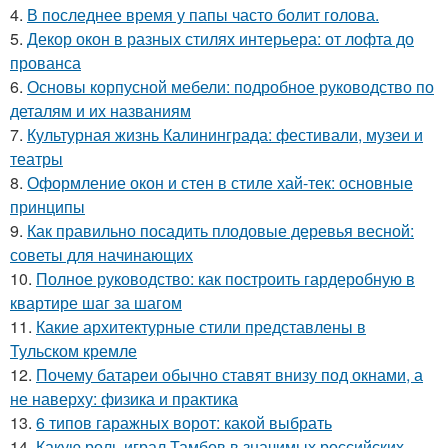
4.
В последнее время у папы часто болит голова.
5.
Декор окон в разных стилях интерьера: от лофта до
прованса
6.
Основы корпусной мебели: подробное руководство по
деталям и их названиям
7.
Культурная жизнь Калининграда: фестивали, музеи и
театры
8.
Оформление окон и стен в стиле хай-тек: основные
принципы
9.
Как правильно посадить плодовые деревья весной:
советы для начинающих
10.
Полное руководство: как построить гардеробную в
квартире шаг за шагом
11.
Какие архитектурные стили представлены в
Тульском кремле
12.
Почему батареи обычно ставят внизу под окнами, а
не наверху: физика и практика
13.
6 типов гаражных ворот: какой выбрать
14.
Какую роль играл Тамбов в значимых российских