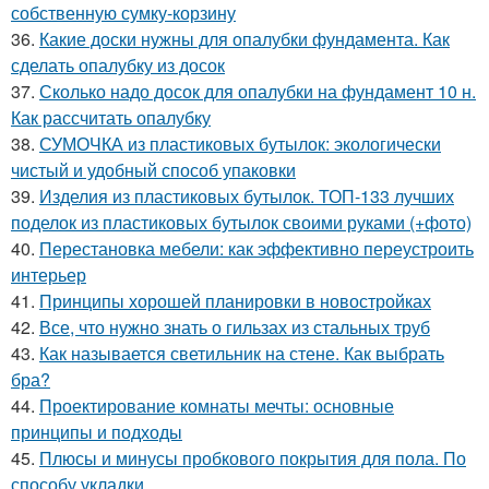
собственную сумку-корзину
36.
Какие доски нужны для опалубки фундамента. Как
сделать опалубку из досок
37.
Сколько надо досок для опалубки на фундамент 10 н.
Как рассчитать опалубку
38.
СУМОЧКА из пластиковых бутылок: экологически
чистый и удобный способ упаковки
39.
Изделия из пластиковых бутылок. ТОП-133 лучших
поделок из пластиковых бутылок своими руками (+фото)
40.
Перестановка мебели: как эффективно переустроить
интерьер
41.
Принципы хорошей планировки в новостройках
42.
Все, что нужно знать о гильзах из стальных труб
43.
Как называется светильник на стене. Как выбрать
бра?
44.
Проектирование комнаты мечты: основные
принципы и подходы
45.
Плюсы и минусы пробкового покрытия для пола. По
способу укладки