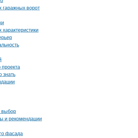
но
х гаражных ворот
ки
х характеристики
ерьер
альность
й
 проекта
 знать
ндации
й выбор
ты и рекомендации
ого фасада