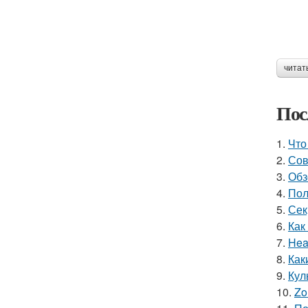
читат
Пос
1.
Что
2.
Сов
3.
Обз
4.
Пол
5.
Сек
6.
Как
7.
Hea
8.
Как
9.
Кул
10.
Zo