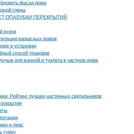
обновить фасад дома
ерной глины
РАСЧЕТ ОПАЛУБКИ ПЕРЕКРЫТИЙ
й кухни
тиляции каркасных домов
боре и установке
обный способ упаковки
лучше для ванной и туалета в частном доме
ники. Рейтинг лучших настенных светильников
 покрытия
веты
 питания
мен и люкс
ь сумку