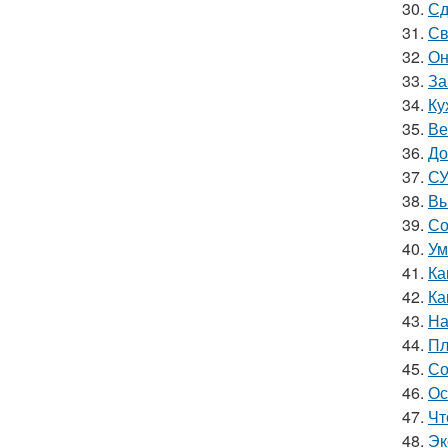
30.
Сд
31.
Св
32.
Он
33.
За
34.
Ку
35.
Ве
36.
До
37.
СУ
38.
Вы
39.
Со
40.
Ум
41.
Ка
42.
Ка
43.
На
44.
Пл
45.
Со
46.
Ос
47.
Чт
48.
Эк