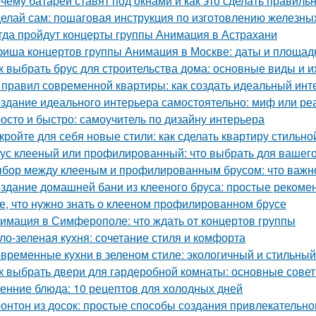
чему батареи ставят под окнами и как это сделать правиль
елай сам: пошаговая инструкция по изготовлению железны
гда пройдут концерты группы Анимация в Астрахани
иша концертов группы Анимация в Москве: даты и площад
к выбрать брус для строительства дома: основные виды и и
 правил современной квартиры: как создать идеальный инт
здание идеального интерьера самостоятельно: миф или ре
осто и быстро: самоучитель по дизайну интерьера
кройте для себя новые стили: как сделать квартиру стильно
ус клееный или профилированный: что выбрать для вашего
бор между клееным и профилированным брусом: что важно
здание домашней бани из клееного бруса: простые рекоме
е, что нужно знать о клееном профилированном брусе
имация в Симферополе: что ждать от концертов группы
ло-зеленая кухня: сочетание стиля и комфорта
временные кухни в зеленом стиле: экологичный и стильны
к выбрать двери для гардеробной комнаты: основные сове
енние блюда: 10 рецептов для холодных дней
онтон из досок: простые способы создания привлекательн