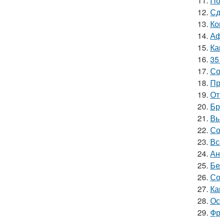
11.
По
12.
Сд
13.
Ко
14.
Аф
15.
Ка
16.
35
17.
Со
18.
Пр
19.
От
20.
Бр
21.
Вы
22.
Со
23.
Вс
24.
Ан
25.
Бе
26.
Со
27.
Ка
28.
Ос
29.
Фр