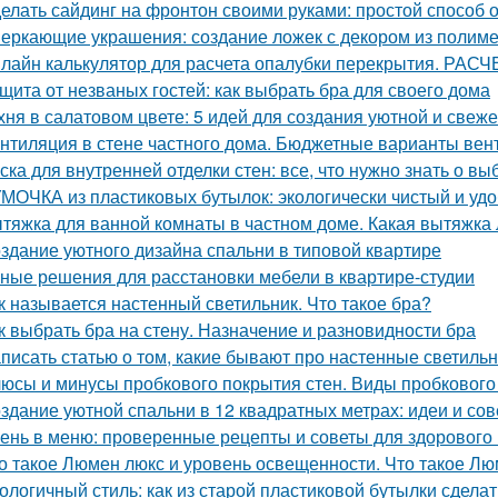
елать сайдинг на фронтон своими руками: простой способ 
еркающие украшения: создание ложек с декором из полим
лайн калькулятор для расчета опалубки перекрытия. 
щита от незваных гостей: как выбрать бра для своего дома
хня в салатовом цвете: 5 идей для создания уютной и свеже
нтиляция в стене частного дома. Бюджетные варианты вен
ска для внутренней отделки стен: все, что нужно знать о вы
МОЧКА из пластиковых бутылок: экологически чистый и уд
тяжка для ванной комнаты в частном доме. Какая вытяжка 
здание уютного дизайна спальни в типовой квартире
ные решения для расстановки мебели в квартире-студии
к называется настенный светильник. Что такое бра?
к выбрать бра на стену. Назначение и разновидности бра
писать статью о том, какие бывают про настенные светиль
юсы и минусы пробкового покрытия стен. Виды пробкового
здание уютной спальни в 12 квадратных метрах: идеи и со
ень в меню: проверенные рецепты и советы для здорового
о такое Люмен люкс и уровень освещенности. Что такое Лю
ологичный стиль: как из старой пластиковой бутылки сделат