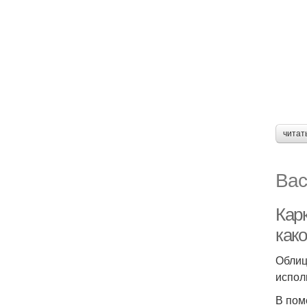
читат
Вас
Карк
како
Облиц
испол
В пом