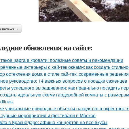
ь дальше →
ледние обновления на сайте:
 такое царга в кровати: полезные советы и рекомендации
ременные интерьеры с хай-тек окнами: как создать стильно
ор остекления дома в стиле хай-тек: современные решения
ное руководство: 14 важных вопросов о посадке саженцев
реты успешного выращивания: как правильно посадить пе
 создать идеальную схему гардеробной комнаты с размерам
dlines:
ие уникальные природные объекты находятся в окрестност
ьтурные мероприятия и фестивали в Москве
loto в Краснодаре: афиша концертов на все вкусы