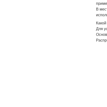
приме
В мес
испол
Какой
Для у
Основ
Распр