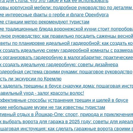
га для стола: что это такое и как ее использовать
овы корпусной мебели: подробное руководство по деталям 
ие интересные факты о гербе и флаге Оренбурга
ие станции метро рекомендуют туристам
ие традиционные блюда воронежской кухни стоит попробов
лное руководство: как правильно посадить саженцы весно
веты по планировке идеальной гардеробной: как создать 
к создать идеальную схему гардеробной комнаты с размера
к организовать гардеробную в малогабаритке: практические
к создать идеальную гардеробную: советы дизайнера
рдеробная система своими руками: пошаговое руководство
Есть ли экскурсии по Кремлю
к заделать трещины в брусе снаружи дома: пошаговая инст
авильный уход - залог красоты волос!
фективные способы устранения трещин и щелей в брусе
кие небольшие музеи не так известны туристам
тивный отдых в Йошкар-Оле: спорт, природа и приключени
к выбрать ворота для гаража в 2025 году: советы для идеа
шаговая инструкция: как сделать гаражные ворота своими 