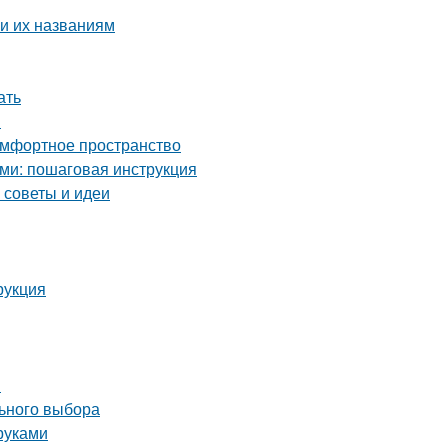
и их названиям
ать
й
комфортное пространство
ми: пошаговая инструкция
 советы и идеи
рукция
я
льного выбора
руками