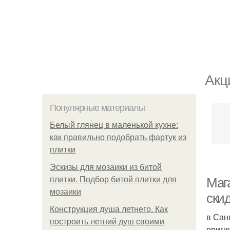
Акц
Популярные материалы
Белый глянец в маленькой кухне:
как правильно подобрать фартук из
плитки
Эскизы для мозаики из битой
плитки. Подбор битой плитки для
Маг
мозаики
ски
Конструкция душа летнего. Как
в Сан
построить летний душ своими
ориги