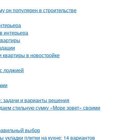
у он популярен в строительстве
интерьера
в интерьера
квартиры
ндации
и квартиры в новостройке
 с лоджией
ами
е: задачи и варианты решения
здаем стильную сумку «Море зовет» своими
правильный выбор
ы укладки плитки на кухне: 14 вариантов