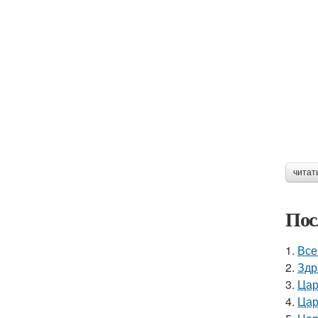
читат
Пос
1.
Все
2.
Здр
3.
Цар
4.
Цар