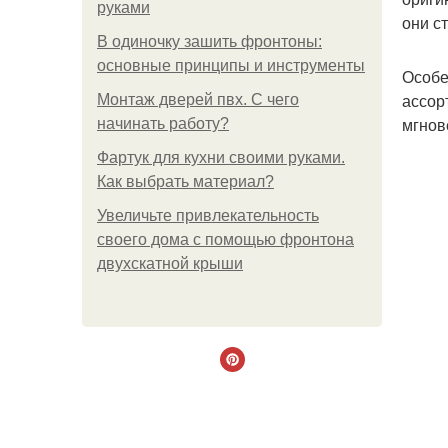
руками
они с
В одиночку зашить фронтоны:
основные принципы и инструменты
Особе
ассор
Монтаж дверей пвх. С чего
мгнов
начинать работу?
Фартук для кухни своими руками.
Как выбрать материал?
Увеличьте привлекательность
своего дома с помощью фронтона
двухскатной крыши