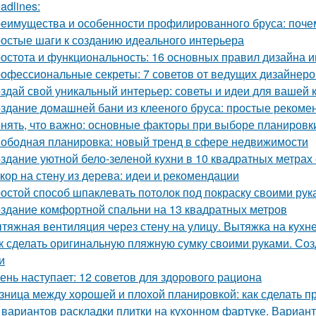
adlines:
еимущества и особенности профилированного бруса: почем
остые шаги к созданию идеального интерьера
остота и функциональность: 16 основных правил дизайна 
офессиональные секреты: 7 советов от ведущих дизайнеро
здай свой уникальный интерьер: советы и идеи для вашей 
здание домашней бани из клееного бруса: простые рекоме
нять, что важно: основные факторы при выборе планировк
ободная планировка: новый тренд в сфере недвижимости
здание уютной бело-зеленой кухни в 10 квадратных метрах
кор на стену из дерева: идеи и рекомендации
остой способ шпаклевать потолок под покраску своими рук
здание комфортной спальни на 13 квадратных метров
тяжная вентиляция через стену на улицу. Вытяжка на кухн
к сделать оригинальную пляжную сумку своими руками. Со
и
ень наступает: 12 советов для здорового рациона
зница между хорошей и плохой планировкой: как сделать 
 вариантов раскладки плитки на кухонном фартуке. Вариант