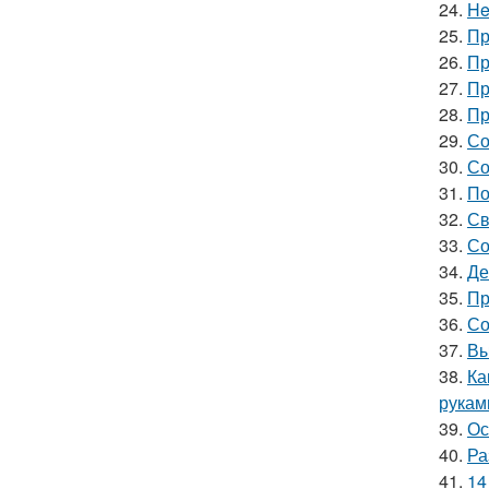
24.
He
25.
Пр
26.
Пр
27.
Пр
28.
Пр
29.
Со
30.
Со
31.
По
32.
Св
33.
Со
34.
Де
35.
Пр
36.
Со
37.
Вы
38.
Ка
рукам
39.
Ос
40.
Ра
41.
14