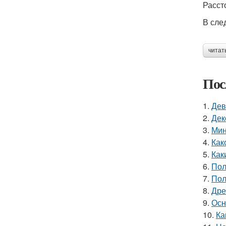
Расст
В сле
читат
Пос
1.
Дев
2.
Дек
3.
Мин
4.
Как
5.
Как
6.
Пол
7.
Пол
8.
Дре
9.
Осн
10.
Ка