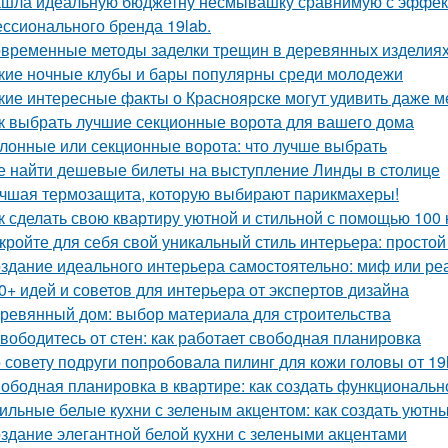
шла идеальную бюджетну несмывашку сравнимую с эффекто
ссионального бренда 19lab.
временные методы заделки трещин в деревянных изделиях:
кие ночные клубы и бары популярны среди молодежи
кие интересные факты о Красноярске могут удивить даже 
к выбрать лучшие секционные ворота для вашего дома
лонные или секционные ворота: что лучше выбрать
е найти дешевые билеты на выступление Линды в столице
чшая термозащита, которую выбирают парикмахеры!
к сделать свою квартиру уютной и стильной с помощью 100 
кройте для себя свой уникальный стиль интерьера: простой
здание идеального интерьера самостоятельно: миф или ре
0+ идей и советов для интерьера от экспертов дизайна
ревянный дом: выбор материала для строительства
вободитесь от стен: как работает свободная планировка
 совету подруги попробовала пилинг для кожи головы от 19
ободная планировка в квартире: как создать функциональн
ильные белые кухни с зеленым акцентом: как создать уютн
здание элегантной белой кухни с зелеными акцентами