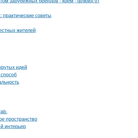
м зарубежных брендов - крем - флюид от
 практические советы
местных жителей
крутых идей
 способ
альность
lab.
ое пространство
ый интерьер