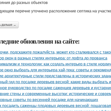
ояния до разных объектов
дующем перечне уточнено расположение септика на участк
ь дальше →
ледние обновления на сайте:
очки, подскажите пожалуйста, может кто сталкивался с так
ор окон в разных стилях интерьера: от лофта до прованса
имализм и технологии: как создать интерьер в стиле нордич
ое окно выбрать для интерьера хай-тека: советы и рекомен
ие архитектурные стили представлены в исторических здан
ный гид по посадке деревьев весной: какие виды выбрать и
ное руководство по посадке саженцев деревьев и кустарни
вние стены и современные высотки: исторические и совр
овные советы по весенней посадке для начинающих
к посадить саженцы плодовых деревьев весной: пошаговая