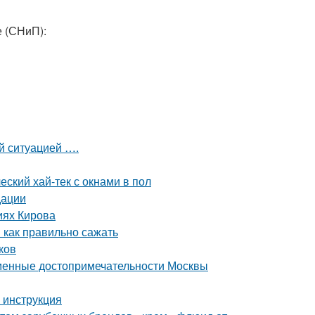
е (СНиП):
ой ситуацией ….
еский хай-тек с окнами в пол
дации
иях Кирова
 как правильно сажать
ков
еменные достопримечательности Москвы
 инструкция