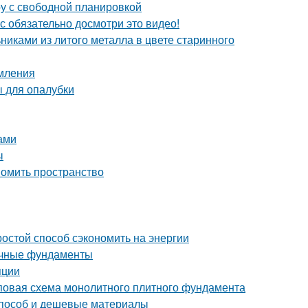
ру с свободной планировкой
с обязательно досмотри это видео!
никами из литого металла в цвете старинного
рмления
 для опалубки
ами
ы
номить пространство
ростой способ сэкономить на энергии
очные фундаменты
яции
повая схема монолитного плитного фундамента
 способ и дешевые материалы