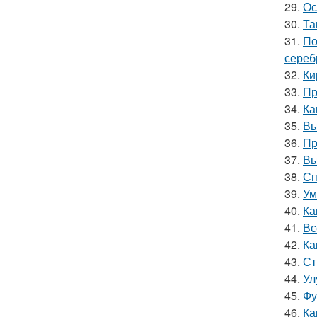
29.
Ос
30.
Та
31.
По
сереб
32.
Ки
33.
Пр
34.
Ка
35.
Вы
36.
Пр
37.
Вы
38.
Сп
39.
Ум
40.
Ка
41.
Вс
42.
Ка
43.
Ст
44.
Ул
45.
Фу
46.
Ка