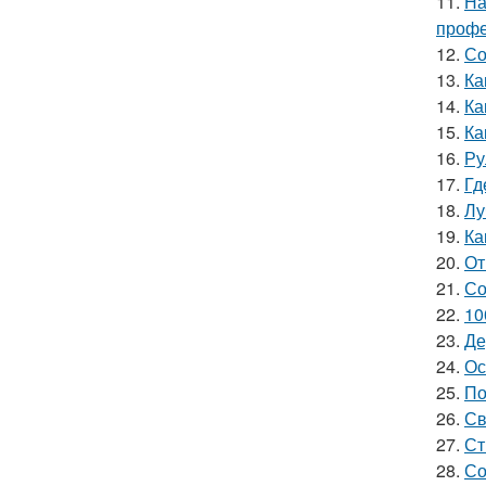
11.
На
профе
12.
Со
13.
Ка
14.
Ка
15.
Ка
16.
Ру
17.
Гд
18.
Лу
19.
Ка
20.
От
21.
Со
22.
10
23.
Де
24.
Ос
25.
По
26.
Св
27.
Ст
28.
Со