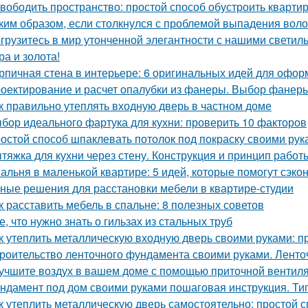
вободить пространство: простой способ обустроить кварти
ким образом, если столкнулся с проблемой выпадения воло
грузитесь в мир утонченной элегантности с нашими светиль
ра и золота!
рпичная стена в интерьере: 6 оригинальных идей для офо
оектирование и расчет опалубки из фанеры. Выбор фанеры
к правильно утеплять входную дверь в частном доме
бор идеального фартука для кухни: проверить 10 факторов
остой способ шпаклевать потолок под покраску своими рук
тяжка для кухни через стену. Конструкция и принцип работ
альня в маленькой квартире: 5 идей, которые помогут сэко
ные решения для расстановки мебели в квартире-студии
к расставить мебель в спальне: 8 полезных советов
е, что нужно знать о гильзах из стальных труб
к утеплить металлическую входную дверь своими руками: п
роительство ленточного фундамента своими руками. Лент
учшите воздух в вашем доме с помощью приточной вентил
ндамент под дом своими руками пошаговая инструкция. Ти
к утеплить металлическую дверь самостоятельно: простой