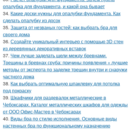
опалубка для фундамента, и какой она бывает
34.
Какие доски нужны для опалубки фундамента. Как
сделать опалубку из досок
35.
Защита от незваных гостей: как выбрать бра для
своего дома
36.
Создайте уникальный интерьер с помощью 3D стен
из деревянных декоративных вставок
37.
Чем лучше заделать щели между бревнами.
Трещины в бревнах сруба: причины появления + лучшие
методы от эксперта по заделке трещин внутри и снаружи
частного дома
38.
Как выбрать оптимальную шпаклевку для потолка
под покраску
39.
Шкафчики для раздевалок металлические в
Чебоксарах. Каталог металлических шкафов для одежды
от ООО Офис-Мастер в Чебоксарах
40.
Виды бра по стилю исполнения. Основные виды
настенных бра по функциональному назначению