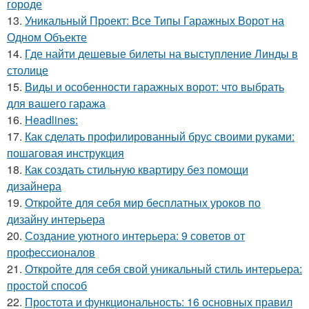
городе
13.
Уникальный Проект: Все Типы Гаражных Ворот на
Одном Объекте
14.
Где найти дешевые билеты на выступление Линды в
столице
15.
Виды и особенности гаражных ворот: что выбрать
для вашего гаража
16.
Headlines:
17.
Как сделать профилированный брус своими руками:
пошаговая инструкция
18.
Как создать стильную квартиру без помощи
дизайнера
19.
Откройте для себя мир бесплатных уроков по
дизайну интерьера
20.
Создание уютного интерьера: 9 советов от
профессионалов
21.
Откройте для себя свой уникальный стиль интерьера:
простой способ
22.
Простота и функциональность: 16 основных правил