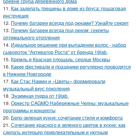
бревне сруба деревянного дома
11.
Как заделать трещины в доме из бруса: пошаговая
инструкция
12.
Почему батареи всегда под окнами? Узнайте секрет
13.
Почему батареи всегда под окном: секреты
оптимального отопления
14.
Идеальное решение при выпадении волос - набор
сывороток "Активатор Роста" от бренда 19lab.
15.
Кремль и Красная площадь: сердце Москвы
16.
Какие фестивали и праздники регулярно проводятся
в Нижнем Новгороде
17.
Как Стас Намин и «Цветы» формировали
музыкальный вкус поколения
18.
Энзимная пудра от 19lab.
19.
Оркестр CAGMO Набережные Челны: музыкальные
программы и концерты
20.
Бело-зеленая кухня: сочетание стиля и комфорта
21.
Сочетание красного и зеленого цветов в кухне: как
сделать интерьер привлекательным и уютным