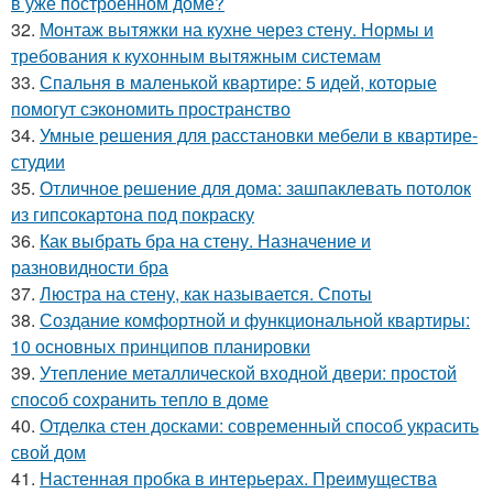
в уже построенном доме?
32.
Монтаж вытяжки на кухне через стену. Нормы и
требования к кухонным вытяжным системам
33.
Спальня в маленькой квартире: 5 идей, которые
помогут сэкономить пространство
34.
Умные решения для расстановки мебели в квартире-
студии
35.
Отличное решение для дома: зашпаклевать потолок
из гипсокартона под покраску
36.
Как выбрать бра на стену. Назначение и
разновидности бра
37.
Люстра на стену, как называется. Споты
38.
Создание комфортной и функциональной квартиры:
10 основных принципов планировки
39.
Утепление металлической входной двери: простой
способ сохранить тепло в доме
40.
Отделка стен досками: современный способ украсить
свой дом
41.
Настенная пробка в интерьерах. Преимущества