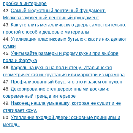
пробки в интерьере
42.
Самый бюджетный ленточный фундамент.
Мелкозаглубленный ленточный фундамент
43.
Как утеплить металлическую дверь самостоятельно:
простой способ и дешевые материалы
44.
Утилизация пластиковых бутылок: как из них делают
сумки
45.
Учитывайте размеры и форму кухни при выборе
пола и фартука
46.
Кафель на кухню на пол и стену. Итальянская
геометрическая инкрустация или маркетри из мрамора
47.
Профилированный брус: что это и зачем он нужен
48.
Декорирование стен деревянными досками:
современный тренд в интерьере
49.
Наконец нашла умывашку, которая не сушит и не
стягивает кожу.
50.
Утепление входной двери: основные принципы и
методы