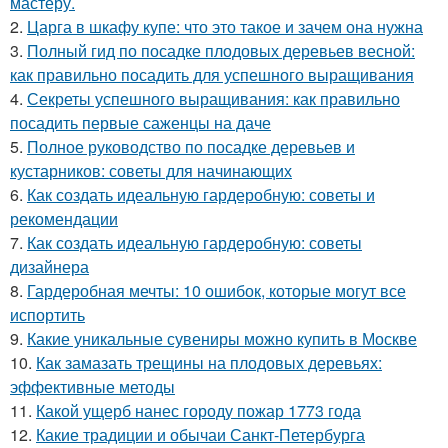
мастеру.
2.
Царга в шкафу купе: что это такое и зачем она нужна
3.
Полный гид по посадке плодовых деревьев весной:
как правильно посадить для успешного выращивания
4.
Секреты успешного выращивания: как правильно
посадить первые саженцы на даче
5.
Полное руководство по посадке деревьев и
кустарников: советы для начинающих
6.
Как создать идеальную гардеробную: советы и
рекомендации
7.
Как создать идеальную гардеробную: советы
дизайнера
8.
Гардеробная мечты: 10 ошибок, которые могут все
испортить
9.
Какие уникальные сувениры можно купить в Москве
10.
Как замазать трещины на плодовых деревьях:
эффективные методы
11.
Какой ущерб нанес городу пожар 1773 года
12.
Какие традиции и обычаи Санкт-Петербурга