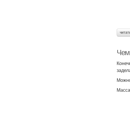
читат
Чем
Конеч
задел
Можно
Масса