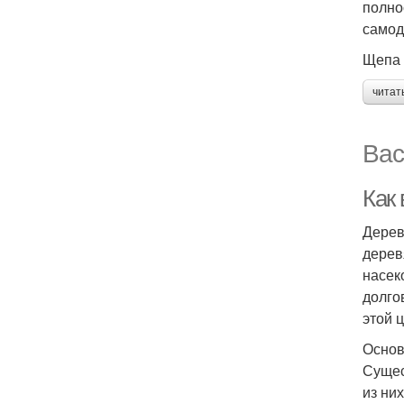
полно
самод
Щепа
читат
Вас
Как
Дерев
дерев
насек
долго
этой ц
Основ
Сущес
из ни