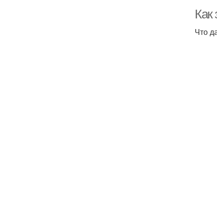
Как
Что д