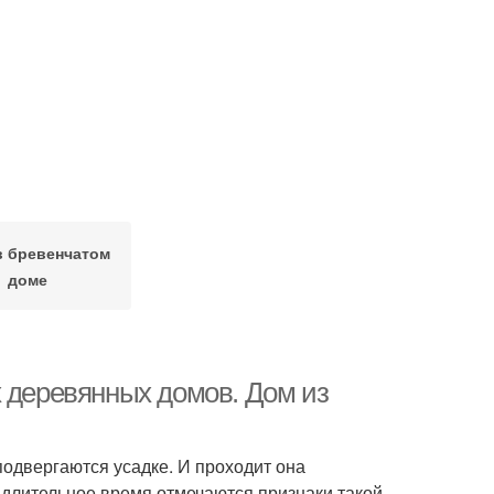
 бревенчатом
доме
х деревянных домов. Дом из
подвергаются усадке. И проходит она
 длительное время отмечаются признаки такой