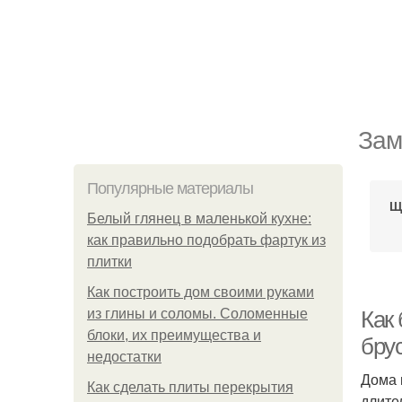
Зам
Популярные материалы
Щ
Белый глянец в маленькой кухне:
как правильно подобрать фартук из
плитки
Как построить дом своими руками
из глины и соломы. Соломенные
Как
блоки, их преимущества и
брус
недостатки
Дома 
Как сделать плиты перекрытия
длите