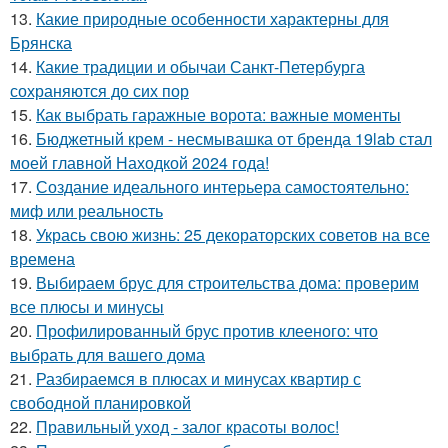
13.
Какие природные особенности характерны для
Брянска
14.
Какие традиции и обычаи Санкт-Петербурга
сохраняются до сих пор
15.
Как выбрать гаражные ворота: важные моменты
16.
Бюджетный крем - несмывашка от бренда 19lab стал
моей главной Находкой 2024 года!
17.
Создание идеального интерьера самостоятельно:
миф или реальность
18.
Укрась свою жизнь: 25 декораторских советов на все
времена
19.
Выбираем брус для строительства дома: проверим
все плюсы и минусы
20.
Профилированный брус против клееного: что
выбрать для вашего дома
21.
Разбираемся в плюсах и минусах квартир с
свободной планировкой
22.
Правильный уход - залог красоты волос!