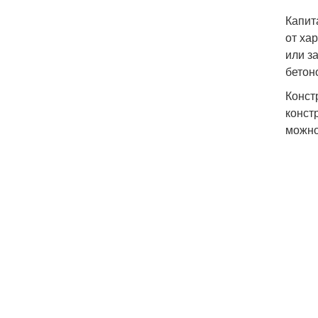
Капит
от ха
или з
бетон
Конст
конст
можно