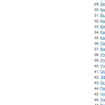
29.
Де
30.
Ка
31.
Вы
32.
Ка
33.
Ви
34.
Ка
35.
Ка
36.
Пр
37.
Ва
38.
Ут
39.
Ут
40.
Ут
41.
От
42.
Эф
43.
Ос
44.
Пе
45.
Чт
46.
Уч