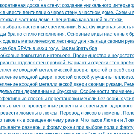
коративная доска на стену: создание уникального интерьер
к вывести вентиляцию через стену в частном доме. Схемы 
тяжка в частном доме. Специфика канальной вытяжки
к выбрать настенные светильники. Бра: функциональность 
ды бра по стилю исполнения. Основные виды настенных б
к сделать металлическую лестницу для крыльца своими рук
кие бра БРАть в 2023 году. Как выбрать бра
обковые покрытия в интерьере. Преимущества и недостатк
рианты отделок стен пробкой. Варианты отделки стен пробк
епление входной металлической двери: простой способ сох
епление входной двери: простой способ улучшить теплоиз
епление входной металлической двери своими руками. Ре
делка стен деревянными брусками. Особенности применен
фективные способы перестановки мебели без особых уси
ень в меню: проверенные рецепты и советы для здорового
ревести люмены в люксы. Перевод люксов в люмены. Пол
о такое лк в освещении чему равна. Что такое Люмен и Люк
итывайте размеры и форму кухни при выборе пола и фарту