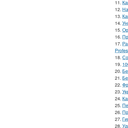
11.
Ка
12.
На
13.
Ка
14.
Ун
15.
Ор
16.
Пр
17.
Ра
Profes
18.
Со
19.
10
20.
Бе
21.
Бе
22.
Фр
23.
Ук
24.
Ка
25.
Пе
26.
Пр
27.
Ги
28.
Уд