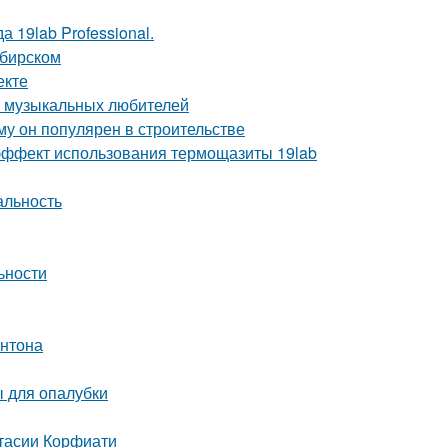
 19lab Professional.
ибирском
екте
а музыкальных любителей
у он популярен в строительстве
ё эффект использования термощазиты 19lab
альность
ьности
онтона
 для опалубки
стасии Корфиати