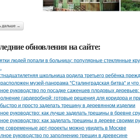
ь дальше →
ледние обновления на сайте:
ятки людей попали в больницу: популярные стеклянные кр
.
тнадцатилетняя школьница родила третьего ребёнка преж
 расположен музей-панорама "Сталинградская битва" и что
ное руководство по посадке саженцев плодовых деревьев:
олнение гардеробной: готовые решения для коридора и п
 быстро и просто заделать трещину в деревянном изделии
ное руководство: как лучше заделать трещины в бревне ср
ное руководство: как заделать трещины в дереве своими р
ие современные арт-проекты можно увидеть в Москве
лное руководство по заполнению трещин в древесине