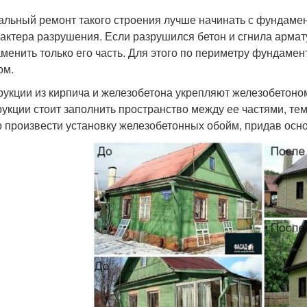
альный ремонт такого строения лучше начинать с фундамен
рактера разрушения. Если разрушился бетон и сгнила арма
аменить только его часть. Для этого по периметру фундамен
ом.
рукции из кирпича и железобетона укрепляют железобетоно
рукции стоит заполнить пространство между ее частями, т
 произвести установку железобетонных обойм, придав осн