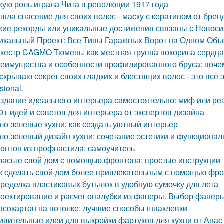
кую роль играла Чита в революции 1917 года
шла спасение для своих волос - маску с кератином от бренда
кие рекорды или уникальные достижения связаны с Новос
икальный Проект: Все Типы Гаражных Ворот на Одном Объ
кестр CAGMO Тюмень: как местная группа покорила сердц
еимущества и особенности профилированного бруса: почем
скрываю секрет своих гладких и блестящих волос - это вс
sional.
здание идеального интерьера самостоятельно: миф или ре
0+ идей и советов для интерьера от экспертов дизайна
ло-зеленые кухни: как создать уютный интерьер
ло-зеленый дизайн кухни: сочетание эстетики и функционал
онтон из профнастила: самоучитель
расьте свой дом с помощью фронтона: простые инструкции
к сделать свой дом более привлекательным с помощью фр
ределка пластиковых бутылок в удобную сумочку для лета
оектирование и расчет опалубки из фанеры. Выбор фанеры
псокартон на потолке: лучшие способы шпаклевки
ивительные идеи для выкройки фартуков для кухни от Ана