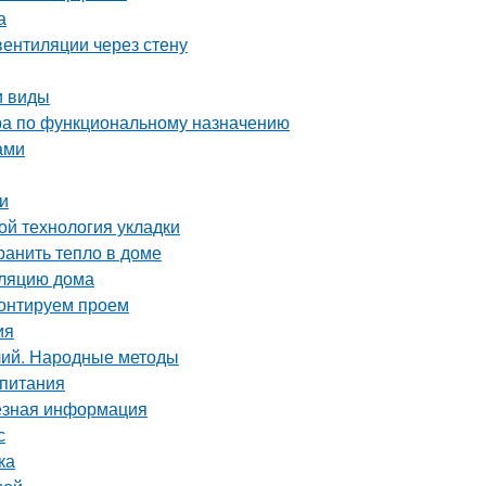
а
вентиляции через стену
и виды
ра по функциональному назначению
ами
и
ой технология укладки
ранить тепло в доме
оляцию дома
монтируем проем
ия
лий. Народные методы
 питания
езная информация
с
ка