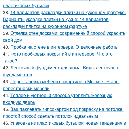
пластиковых бутылок
38.
14 вариантов раскладки плитки на кухонном фартуке.
Варианты укладки плитки на кухне: 14 вариантов
раскладки плитки на кухонном фартуке
39.
Отделка стен досками: современный способ украсить
свой дом
40.
Пробка на стене в интерьере. Отделочные работы
41.
Фото пробковых покрытий в интерьере. Что это
такое?
42.
Ленточный фундамент для дома. Виды ленточных
фундаментов
43.
Перестановка мебели в квартире в Москве. Этапы
перестановки мебели
44.
Теплее и уютнее: 3 способа утеплить железную
входную дверь
45.
Зашпаклевать гипсокартон под покраску на потолке:
простой способ сделать потолок идеальным
46.
Упаковка из пластиковых бутылок: новая тенденция в