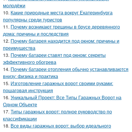
молодёжи
10.
Какие природные места вокруг Екатеринбурга
популярны среди туристов
11.
Почему возникают трещины в брусе деревянного
дома: причины и последствия
12.
Почему батарея находится под окном: причины и
преимущества
13.
Почему батареи ставят под окном: секреты
эффективного обогрева
14.
Почему батареи отопления обычно устанавливаются
внизу: физика и практика
15.
Изготовление гаражных ворот своими руками:
пошаговая инструкция
16.
Уникальный Проект: Все Типы Гаражных Ворот на
Одном Объекте
17.
Типы гаражных ворот: полное руководство по
классификации
18.
Все виды гаражных ворот: выбор идеального