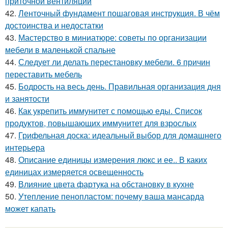
приточной вентиляции
42.
Ленточный фундамент пошаговая инструкция. В чём
достоинства и недостатки
43.
Мастерство в миниатюре: советы по организации
мебели в маленькой спальне
44.
Следует ли делать перестановку мебели. 6 причин
переставить мебель
45.
Бодрость на весь день. Правильная организация дня
и занятости
46.
Как укрепить иммунитет с помощью еды. Список
продуктов, повышающих иммунитет для взрослых
47.
Грифельная доска: идеальный выбор для домашнего
интерьера
48.
Описание единицы измерения люкс и ее.. В каких
единицах измеряется освещенность
49.
Влияние цвета фартука на обстановку в кухне
50.
Утепление пенопластом: почему ваша мансарда
может капать