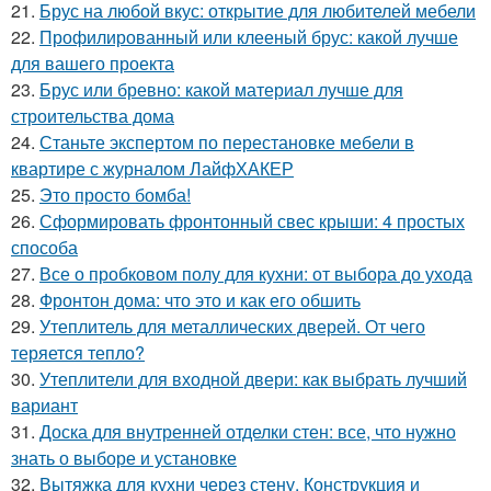
21.
Брус на любой вкус: открытие для любителей мебели
22.
Профилированный или клееный брус: какой лучше
для вашего проекта
23.
Брус или бревно: какой материал лучше для
строительства дома
24.
Станьте экспертом по перестановке мебели в
квартире с журналом ЛайфХАКЕР
25.
Это просто бомба!
26.
Сформировать фронтонный свес крыши: 4 простых
способа
27.
Все о пробковом полу для кухни: от выбора до ухода
28.
Фронтон дома: что это и как его обшить
29.
Утеплитель для металлических дверей. От чего
теряется тепло?
30.
Утеплители для входной двери: как выбрать лучший
вариант
31.
Доска для внутренней отделки стен: все, что нужно
знать о выборе и установке
32.
Вытяжка для кухни через стену. Конструкция и