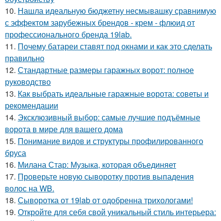
10.
Нашла идеальную бюджетну несмывашку сравнимую
с эффектом зарубежных брендов - крем - флюид от
профессионального бренда 19lab.
11.
Почему батареи ставят под окнами и как это сделать
правильно
12.
Стандартные размеры гаражных ворот: полное
руководство
13.
Как выбрать идеальные гаражные ворота: советы и
рекомендации
14.
Эксклюзивный выбор: самые лучшие подъёмные
ворота в мире для вашего дома
15.
Понимание видов и структуры профилированного
бруса
16.
Милана Стар: Музыка, которая объединяет
17.
Проверьте новую сыворотку против выпадения
волос на WB.
18.
Сыворотка от 19lab от одобренна трихологами!
19.
Откройте для себя свой уникальный стиль интерьера: