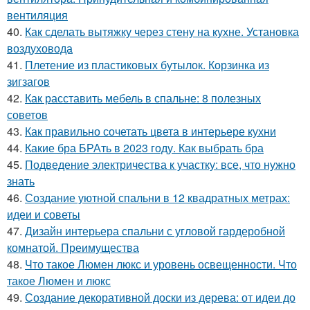
вентиляция
40.
Как сделать вытяжку через стену на кухне. Установка
воздуховода
41.
Плетение из пластиковых бутылок. Корзинка из
зигзагов
42.
Как расставить мебель в спальне: 8 полезных
советов
43.
Как правильно сочетать цвета в интерьере кухни
44.
Какие бра БРАть в 2023 году. Как выбрать бра
45.
Подведение электричества к участку: все, что нужно
знать
46.
Создание уютной спальни в 12 квадратных метрах:
идеи и советы
47.
Дизайн интерьера спальни с угловой гардеробной
комнатой. Преимущества
48.
Что такое Люмен люкс и уровень освещенности. Что
такое Люмен и люкс
49.
Создание декоративной доски из дерева: от идеи до