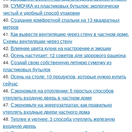
39.
СУМОЧКА из пластиковых бутылок: экологически
чистый и удобный способ упаковки
40.
Создание комфортной спальни на 13 квадратных
метров
41.
Как вывести вентиляцию через стену в частном доме.
Схемы вентиляции через стену
42.
Влияние цвета кухни на настроение и эмоции
43.
Осень наступает: 12 советов для здорового рациона
44.
Создай свою собственную летнюю сумочку из
пластиковых бутылок
45.
Осень на столе: 10 продуктов, которые нужно купить
сейчас
46.
Сэкономьте на отоплении: 5 простых способов
утеплить входную дверь в частном доме
47.
Сэкономьте на энергозатратах: как правильно
утеплять входные двери частного дома
48.
Теплее и уютнее: 3 способа утеплить железную
входную дверь