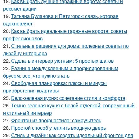
18.
Как выбрать лучшие гаражные ворота: советы и
рекомендации
19.
Татьяна Буланова и Пятигорск: связь, которая
вдохновляет
20.
Как выбрать идеальные гаражные ворота: советы
профессионалов
21.
Стильные решения для дома: полезные советы по
дизайну интерьера
22.
Сделать интерьер уютным: 5 простых шагов
23.
Разница между клееным и профилированным
брусом: все, что нужно знать
24.
Свободная планировка: плюсы и минусы
приобретения квартиры
25.
Бело-зеленая кухня: сочетание стиля и комфорта
26.
Темно-зеленая кухня с белой отделкой: современный
и стильный интерьер
27.
Фронтон из профнастила: самоучитель
28.
Простой способ утеплить входную дверь
29.
Стиль и дизайн: как создать идеальный фронтон для