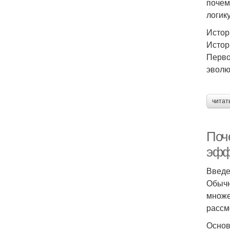
почем
логик
Истор
Истор
Перво
эволю
читат
Поч
эфф
Введ
Обычн
множе
рассм
Основ