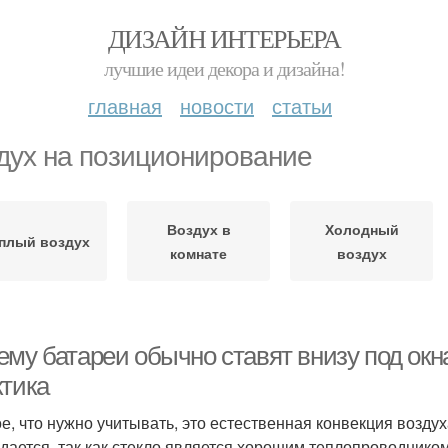
ДИЗАЙН ИНТЕРЬЕРА
лучшие идеи декора и дизайна!
главная
новости
статьи
дух на позиционирование
Воздух в
Холодный
плый воздух
комнате
воздух
му батареи обычно ставят внизу под окна
ктика
е, что нужно учитывать, это естественная конвекция воздух
дается, так как стекло является хорошим теплопроводнико