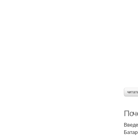
читат
Поче
Введ
Батар