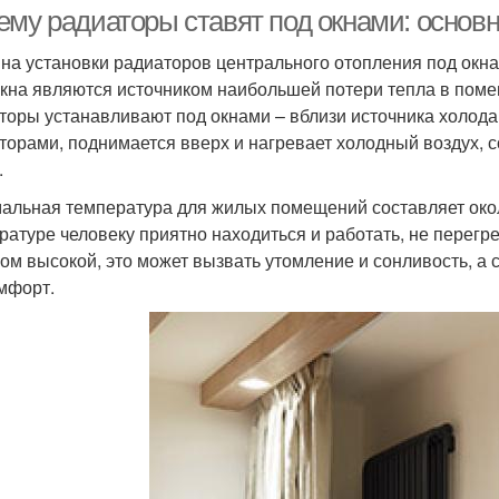
ему радиаторы ставят под окнами: основ
на установки радиаторов центрального отопления под окнам
окна являются источником наибольшей потери тепла в помещ
торы устанавливают под окнами – вблизи источника холода
торами, поднимается вверх и нагревает холодный воздух, 
.
альная температура для жилых помещений составляет окол
ратуре человеку приятно находиться и работать, не перегре
ом высокой, это может вызвать утомление и сонливость, а 
мфорт.