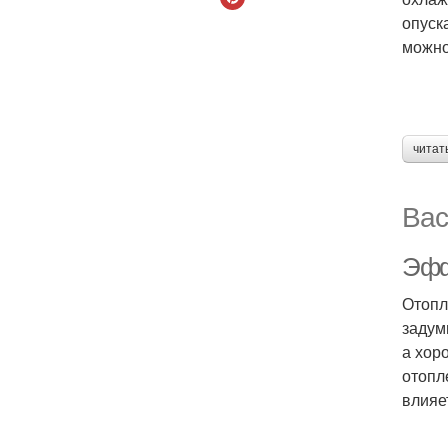
опуск
можно
читат
Вас
Эфф
Отопл
задум
а хор
отопл
влияе