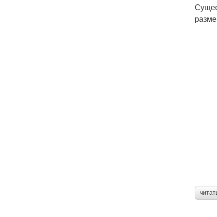
Сущес
разме
читат