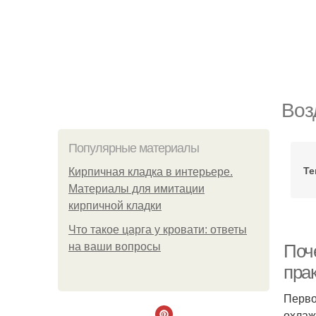
Воз
Популярные материалы
Те
Кирпичная кладка в интерьере.
Материалы для имитации
кирпичной кладки
Что такое царга у кровати: ответы
на ваши вопросы
Поче
пра
Перво
охлаж