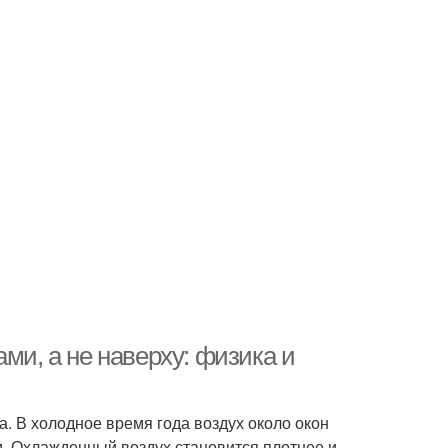
ми, а не наверху: физика и
а. В холодное время года воздух около окон
м. Охлажденный воздух становится плотнее и