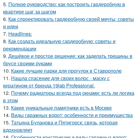
5.
Полное руководство: как построить гардеробную в
квартире шаг за шагом
6.
Как спроектировать гардеробную своей мечты: советы
и идеи
7.
Headlines:
8.
Как создать идеальную гардеробную: советы и
рекомендации
9.
Дешёвое и простое решение: как заделать трещины в
брусе своими руками
10.
Какие лучшие парки для прогулок в Ставрополе
11.
Нашла спасение для своих волос - маску с
кератином от бренда 19lab Professional.
12.
Почему радиаторы всегда под окнами: есть ли логика
в этом
13.
Какие уникальные памятники есть в Москве
14.
Виды гаражных ворот: особенности и преимущества
15.
Татьяна Буланова и Пятигорск: связь, которая
вдохновляет
16.
Особенности конструкции и виды гаражных ворот: