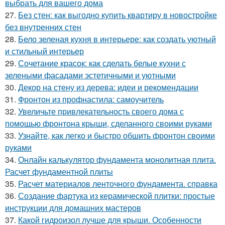
выбрать для вашего дома
27.
Без стен: как выгодно купить квартиру в новостройке
без внутренних стен
28.
Бело зеленая кухня в интерьере: как создать уютный
и стильный интерьер
29.
Сочетание красок: как сделать белые кухни с
зелеными фасадами эстетичными и уютными
30.
Декор на стену из дерева: идеи и рекомендации
31.
Фронтон из профнастила: самоучитель
32.
Увеличьте привлекательность своего дома с
помощью фронтона крыши, сделанного своими руками
33.
Узнайте, как легко и быстро обшить фронтон своими
руками
34.
Онлайн калькулятор фундамента монолитная плита.
Расчет фундаментной плиты
35.
Расчет материалов ленточного фундамента. справка
36.
Создание фартука из керамической плитки: простые
инструкции для домашних мастеров
37.
Какой гидроизол лучше для крыши. Особенности