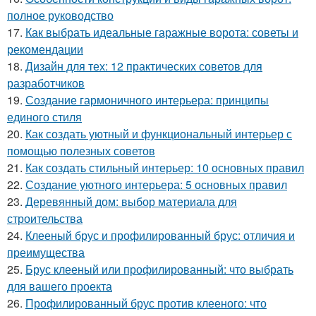
полное руководство
17.
Как выбрать идеальные гаражные ворота: советы и
рекомендации
18.
Дизайн для тех: 12 практических советов для
разработчиков
19.
Создание гармоничного интерьера: принципы
единого стиля
20.
Как создать уютный и функциональный интерьер с
помощью полезных советов
21.
Как создать стильный интерьер: 10 основных правил
22.
Создание уютного интерьера: 5 основных правил
23.
Деревянный дом: выбор материала для
строительства
24.
Клееный брус и профилированный брус: отличия и
преимущества
25.
Брус клееный или профилированный: что выбрать
для вашего проекта
26.
Профилированный брус против клееного: что