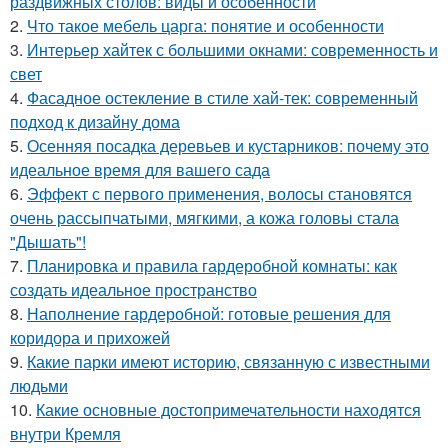
раздвижных столов: виды и особенности
2.
Что такое мебель царга: понятие и особенности
3.
Интерьер хайтек с большими окнами: современность и
свет
4.
Фасадное остекление в стиле хай-тек: современный
подход к дизайну дома
5.
Осенняя посадка деревьев и кустарников: почему это
идеальное время для вашего сада
6.
Эффект с первого применения, волосы становятся
очень рассыпчатыми, мягкими, а кожа головы стала
"Дышать"!
7.
Планировка и правила гардеробной комнаты: как
создать идеальное пространство
8.
Наполнение гардеробной: готовые решения для
коридора и прихожей
9.
Какие парки имеют историю, связанную с известными
людьми
10.
Какие основные достопримечательности находятся
внутри Кремля