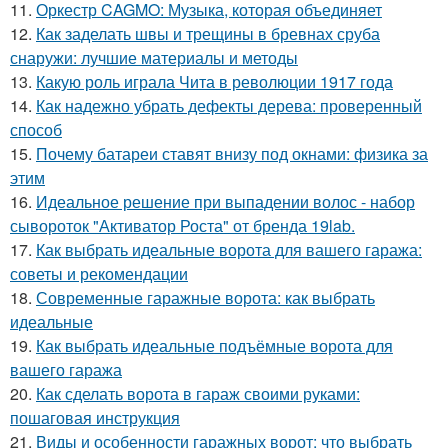
11.
Оркестр CAGMO: Музыка, которая объединяет
12.
Как заделать швы и трещины в бревнах сруба
снаружи: лучшие материалы и методы
13.
Какую роль играла Чита в революции 1917 года
14.
Как надежно убрать дефекты дерева: проверенный
способ
15.
Почему батареи ставят внизу под окнами: физика за
этим
16.
Идеальное решение при выпадении волос - набор
сывороток "Активатор Роста" от бренда 19lab.
17.
Как выбрать идеальные ворота для вашего гаража:
советы и рекомендации
18.
Современные гаражные ворота: как выбрать
идеальные
19.
Как выбрать идеальные подъёмные ворота для
вашего гаража
20.
Как сделать ворота в гараж своими руками:
пошаговая инструкция
21.
Виды и особенности гаражных ворот: что выбрать