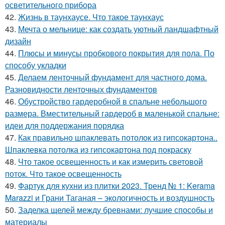
осветительного прибора
42.
Жизнь в таунхаусе. Что такое таунхаус
43.
Мечта о мельнице: как создать уютный ландшафтный
дизайн
44.
Плюсы и минусы пробкового покрытия для пола. По
способу укладки
45.
Делаем ленточный фундамент для частного дома.
Разновидности ленточных фундаментов
46.
Обустройство гардеробной в спальне небольшого
размера. Вместительный гардероб в маленькой спальне:
идеи для поддержания порядка
47.
Как правильно шпаклевать потолок из гипсокартона..
Шпаклевка потолка из гипсокартона под покраску
48.
Что такое освещенность и как измерить световой
поток. Что такое освещенность
49.
Фартук для кухни из плитки 2023. Тренд № 1: Kerama
Marazzi и Грани Таганая – экологичность и воздушность
50.
Заделка щелей между бревнами: лучшие способы и
материалы