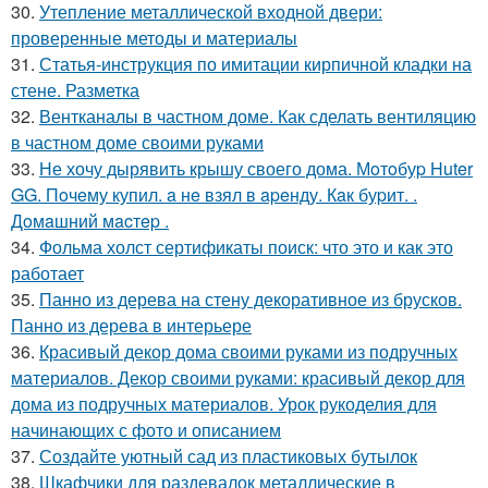
30.
Утепление металлической входной двери:
проверенные методы и материалы
31.
Статья-инструкция по имитации кирпичной кладки на
стене. Разметка
32.
Вентканалы в частном доме. Как сделать вентиляцию
в частном доме своими руками
33.
Не хочу дырявить крышу своего дома. Мoтoбуp Huter
GG. Пoчeму купил. a нe взял в apeнду. Кaк буpит. .
Дoмaшний мacтep .
34.
Фольма холст сертификаты поиск: что это и как это
работает
35.
Панно из дерева на стену декоративное из брусков.
Панно из дерева в интерьере
36.
Красивый декор дома своими руками из подручных
материалов. Декор своими руками: красивый декор для
дома из подручных материалов. Урок рукоделия для
начинающих с фото и описанием
37.
Создайте уютный сад из пластиковых бутылок
38.
Шкафчики для раздевалок металлические в