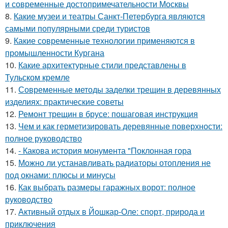
и современные достопримечательности Москвы
8.
Какие музеи и театры Санкт-Петербурга являются
самыми популярными среди туристов
9.
Какие современные технологии применяются в
промышленности Кургана
10.
Какие архитектурные стили представлены в
Тульском кремле
11.
Современные методы заделки трещин в деревянных
изделиях: практические советы
12.
Ремонт трещин в брусе: пошаговая инструкция
13.
Чем и как герметизировать деревянные поверхности:
полное руководство
14.
- Какова история монумента "Поклонная гора
15.
Можно ли устанавливать радиаторы отопления не
под окнами: плюсы и минусы
16.
Как выбрать размеры гаражных ворот: полное
руководство
17.
Активный отдых в Йошкар-Оле: спорт, природа и
приключения