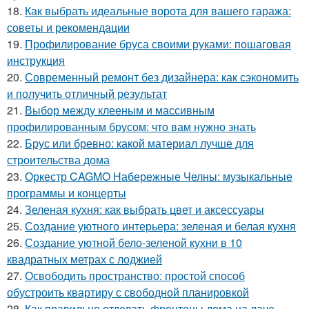
18.
Как выбрать идеальные ворота для вашего гаража:
советы и рекомендации
19.
Профилирование бруса своими руками: пошаговая
инструкция
20.
Современный ремонт без дизайнера: как сэкономить
и получить отличный результат
21.
Выбор между клееным и массивным
профилированным брусом: что вам нужно знать
22.
Брус или бревно: какой материал лучше для
строительства дома
23.
Оркестр CAGMO Набережные Челны: музыкальные
программы и концерты
24.
Зеленая кухня: как выбрать цвет и аксессуары
25.
Создание уютного интерьера: зеленая и белая кухня
26.
Создание уютной бело-зеленой кухни в 10
квадратных метрах с лоджией
27.
Освободить пространство: простой способ
обустроить квартиру с свободной планировкой
28.
Как правильно отделать фронтоны дома на даче