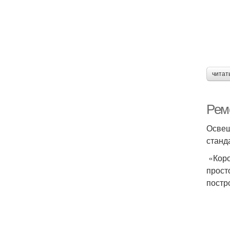
читат
Рем
Освещ
станд
«Коро
прост
постр