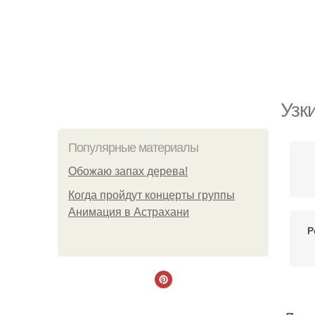
Узк
Популярные материалы
Обожaю зaпах деpева!
Когда пройдут концерты группы
Анимация в Астрахани
Р