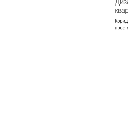
Диз
ква
Корид
прост