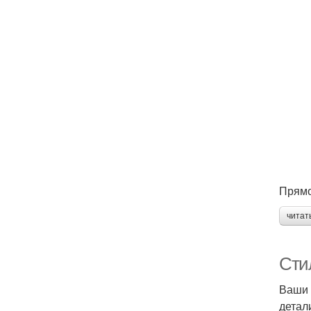
Прямо
читат
Сти
Ваши 
детал