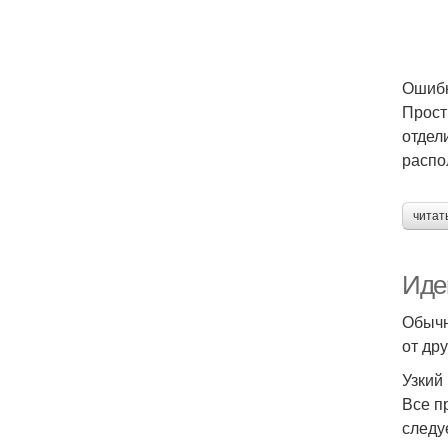
Ошибк
Прост
отдел
распо
читат
Иде
Обычн
от др
Узкий
Все п
следу