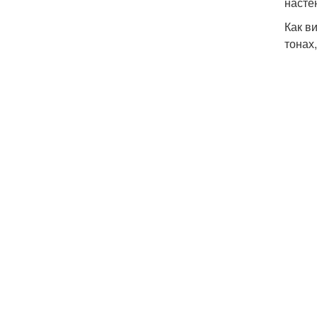
насте
Как в
тонах