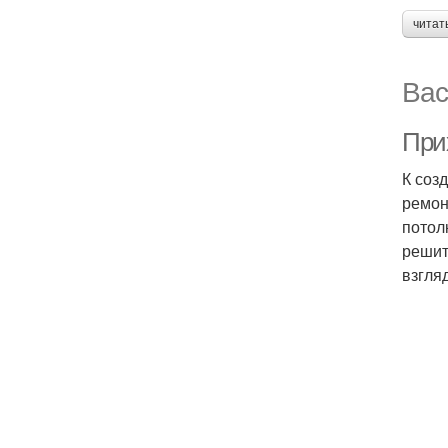
читат
Вас
При
К соз
ремон
потол
решит
взгля