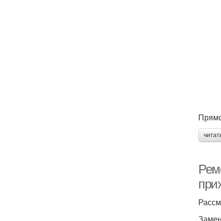
Прямо
читат
Рем
при
Рассм
Замен