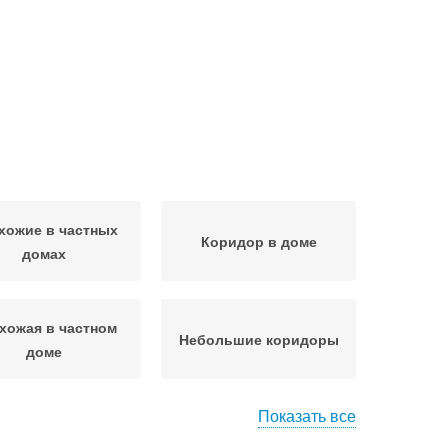
хожие в частных
Коридор в доме
домах
хожая в частном
Небольшие коридоры
доме
Показать все
ожая для узкого