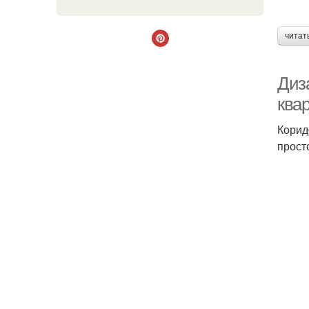
читат
Диз
ква
Корид
прост