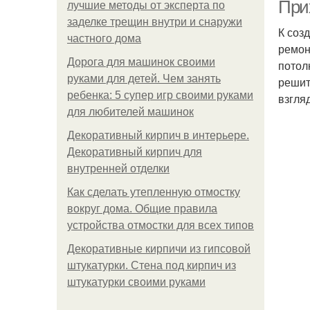
При
лучшие методы от эксперта по
заделке трещин внутри и снаружи
К соз
частного дома
ремон
Дорога для машинок своими
потол
руками для детей. Чем занять
решит
ребенка: 5 супер игр своими руками
взгля
для любителей машинок
Декоративный кирпич в интерьере.
Декоративный кирпич для
внутренней отделки
Как сделать утепленную отмостку
вокруг дома. Общие правила
устройства отмостки для всех типов
Декоративные кирпичи из гипсовой
штукатурки. Стена под кирпич из
штукатурки своими руками