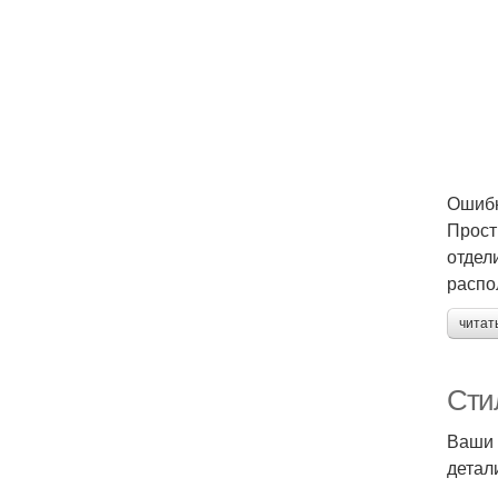
Ошибк
Прост
отдел
распо
читат
Сти
Ваши 
детал