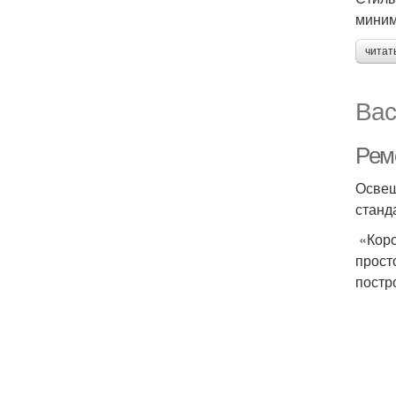
миним
читат
Вас
Рем
Освещ
станд
«Коро
прост
постр