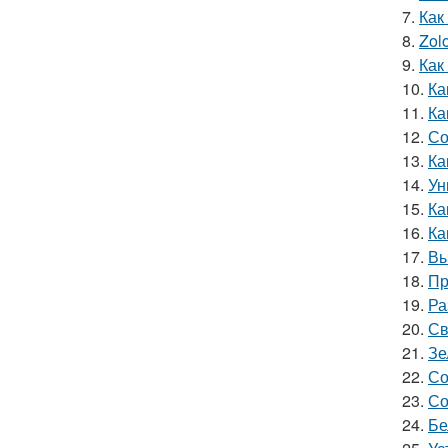
7.
Как
8.
Zol
9.
Как
10.
Ка
11.
Ка
12.
Со
13.
Ка
14.
Ун
15.
Ка
16.
Ка
17.
Вы
18.
Пр
19.
Ра
20.
Св
21.
Зе
22.
Со
23.
Со
24.
Бе