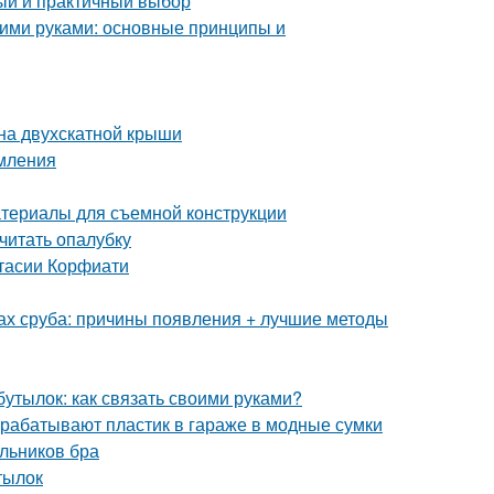
тый и практичный выбор
ими руками: основные принципы и
на двухскатной крыши
рмления
атериалы для съемной конструкции
считать опалубку
стасии Корфиати
ах сруба: причины появления + лучшие методы
бутылок: как связать своими руками?
рерабатывают пластик в гараже в модные сумки
льников бра
тылок