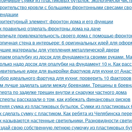
тойчивые сумки из пластиковых бутылок: экологически чис
роительство кровли с большими фронтонными свесами сво
ендации
хитектурный элемент: фронтон дома и его функции
к правильно отделать фронтоны дома на даче
еличьте привлекательность своего дома с помощью фронто
рпичная стена в интерьере: 6 оригинальных идей для офо
чшие материалы для утепления металлической двери
лаем опалубку из досок для фундамента своими руками. М
олько надо досок для опалубки на фундамент 10 н. Как рас
ивительные идеи для выкройки фартуков для кухни от Ана
бор идеального фартука для кухни: проверить 10 факторов
м лучше заделать щели между бревнами. Трещины в бревн
сперта по заделке трещин внутри и снаружи частного дома
сперты рассказали о том, как избежать финансовых рисков
тняя сумка из пластиковых бутылок. Сумки из пластиковых 
к сделать сумку с пластиком. Как ребята из Челябинска пе
к называются настенные светильники. Разновидности свети
здай свою собственную летнюю сумочку из пластиковых бу