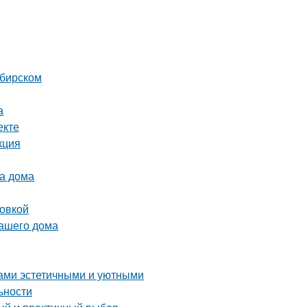
ибирском
а
екте
кция
ва дома
ровкой
вашего дома
дами эстетичными и уютными
ьности