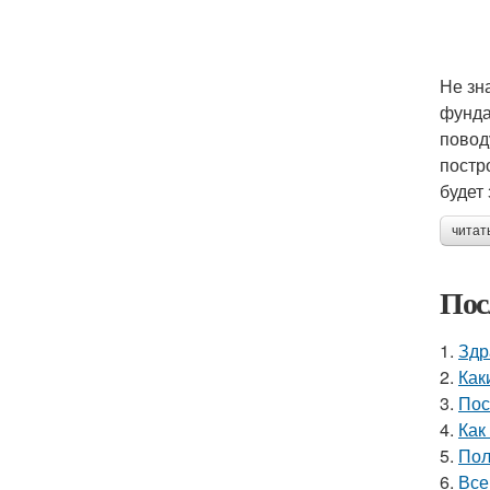
Не зн
фунда
повод
постр
будет
читат
Пос
1.
Здр
2.
Как
3.
Пос
4.
Как
5.
Пол
6.
Все