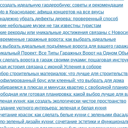
 создать идеальную гардеробную: советы и рекомендации
oto в Краснодаре: афиша концертов на все вкусы
 надежно убрать дефекты дерева: проверенный способ
кие небольшие музеи не так известны туристам
кие рекорды или уникальные достижения связаны с Новос
временные гаражные ворота: как выбрать идеальные
к выбрать идеальные подъёмные ворота для вашего гараж
икальный Проект: Все Типы Гаражных Ворот на Одном Объ
к сделать ворота в гараж своими руками: пошаговая инстру
кая история связана с иконой Успения в соборе
бор строительных материалов: что лучше для строительст
офилированный брус или клееный: что выбрать для дома
збираемся в плюсах и минусах квартир с свободной плани
ободная или готовая планировка: какой выбор лучше для 
леная кухня: как создать экологически чистое пространство
здание уютного интерьера: зеленая и белая кухня
четание красок: как сделать белые кухни с зелеными фаса
ло-зеленый дизайн кухни: сочетание эстетики и функционал