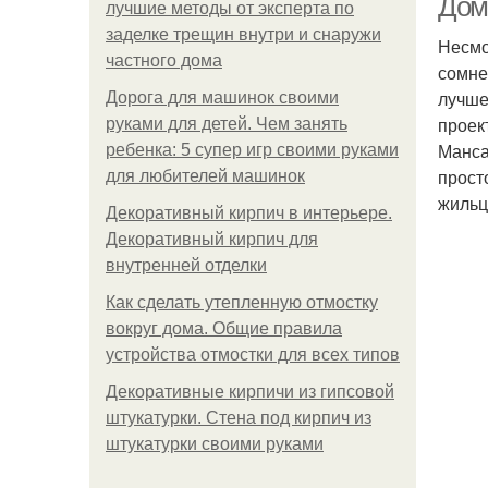
Дом
лучшие методы от эксперта по
заделке трещин внутри и снаружи
Несмо
частного дома
сомне
лучше
Дорога для машинок своими
проек
руками для детей. Чем занять
Манса
ребенка: 5 супер игр своими руками
прост
для любителей машинок
жильц
Декоративный кирпич в интерьере.
Декоративный кирпич для
внутренней отделки
Как сделать утепленную отмостку
вокруг дома. Общие правила
устройства отмостки для всех типов
Декоративные кирпичи из гипсовой
штукатурки. Стена под кирпич из
штукатурки своими руками