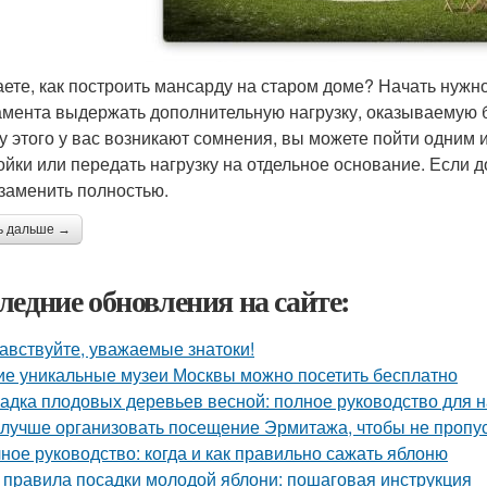
аете, как построить мансарду на старом доме? Начать нужно 
мента выдержать дополнительную нагрузку, оказываемую б
у этого у вас возникают сомнения, вы можете пойти одним 
ойки или передать нагрузку на отдельное основание. Если 
 заменить полностью.
ь дальше →
ледние обновления на сайте:
авствуйте, уважаемые знатоки!
ие уникальные музеи Москвы можно посетить бесплатно
адка плодовых деревьев весной: полное руководство для
 лучше организовать посещение Эрмитажа, чтобы не пропус
ное руководство: когда и как правильно сажать яблоню
 правила посадки молодой яблони: пошаговая инструкция